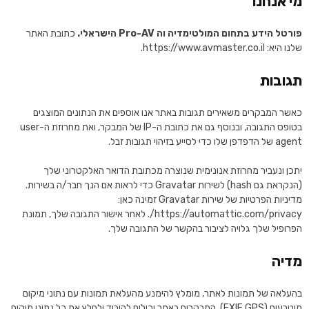
מי אנחנו
פורטל הידע בתחום המולטימדיה וה Pro-AV הישראלי.
כתובת האתר
שלנו היא: https://www.avmaster.co.il.
תגובות
כאשר המבקרים משאירים תגובות באתר אנו אוספים את הנתונים המוצגים
בטופס התגובה, ובנוסף גם את כתובת ה-IP של המבקר, ואת מחרוזת ה-user
agent של הדפדפן שלו כדי לסייע בזיהוי תגובות זבל.
יתכן ונעביר מחרוזת אנונימית שנוצרה מכתובת הדואר האלקטרוני שלך
(הנקראת גם hash) לשירות Gravatar כדי לראות אם הנך חבר/ה בשירות.
מדיניות הפרטיות של שירות Gravatar זמינה כאן:
https://automattic.com/privacy/. לאחר אישור התגובה שלך, תמונת
הפרופיל שלך גלויה לציבור בהקשר של התגובה שלך.
מדיה
בהעלאה של תמונות לאתר, מומלץ להימנע מהעלאת תמונות עם נתוני מיקום
מוטבעים (EXIF GPS). המבקרים באתר יכולים להוריד ולחלץ את כל נתוני מיקום