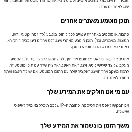
'עוגיה' זה אינו כולל נתונים אישיים ופשוט מציין את מזהה הפוסט של המאמר. הוא
יפוג לאחר יום אחד.
תוכן מוטמע מאתרים אחרים
כתבות או פוסטים באתר זה עשויים לכלול תוכן מוטבע (לדוגמה, קטעי וידאו,
תמונות, מאמרים, וכו'). תוכן מוטבע מאתרי אינטרנט אחרים דינו כביקור הקורא
באתרי האינטרנט מהם מוטבע התוכן.
אתרים אלו עשויים לאסוף נתונים אודותיך, להשתמש בקבצי 'עוגיות', להטמיע
מעקב של צד שלישי נוסף, ולנטר את האינטראקציה שלך עם תוכן מוטמע זה,
לרבות מעקב אחר האינטראקציה שלך עם התוכן המוטמע, אם יש לך חשבון ואתה
מחובר לאתר זה.
עם מי אנו חולקים את המידע שלך
אם תבקשו לאפס את הסיסמה, כתובת ה-IP שלכם תיכלל באימייל לאיפוס
שיישלח.
משך הזמן בו נשמור את המידע שלך