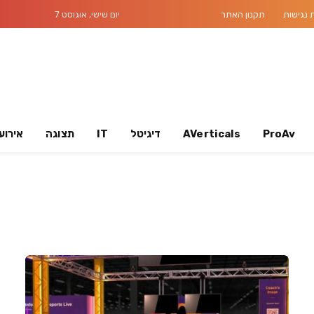
נגישות
תקנון האתר
יום שישי, אוגוסט 7
ProAv
AVerticals
דיגיטל
IT
תצוגה
אירוע