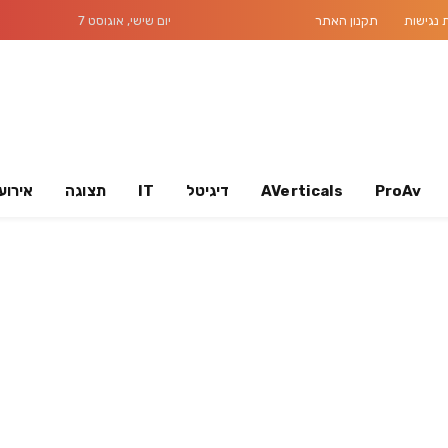
נגישות
תקנון האתר
יום שישי, אוגוסט 7
ProAv
AVerticals
דיגיטל
IT
תצוגה
אירוע