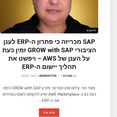
חדשות
SAP מכריזה כי פתרון ה-ERP לענן
הציבורי GROW with SAP זמין כעת
על הענן של AWS – ויפשט את
תהליך יישום ה-ERP
By
מערכת AVMASTER
1 בינואר 2025
מאיר וינר. צילום מתן תמרקין פתרון GROW with SAP הזמין
כעת גם ב-AWS Marketplace יסייע ללקוחות לאמץ במהירות
את ה-ERP…
קרא עוד