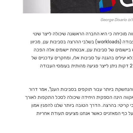
George 
מוכיחה כי היא החברה הראשונה שיכולה לייצר שינוי
אמיתי באבטחה של ארגונים בנוגע להגנה על עומסי העבודה (workloads) בשלבי ההרצה בסביבות ענן. מכיוון
ש ביישומים של סביבות ענן, אבטחת יישומים אלה הפכה
א יעילים בהגנה על סביבות אלו, ומחקרים עדכניים של
נאוטילוס, צוות המחקר של אקווה, הראו שבפחות מ-20 דקות ניתן לייצר פגיעה מהותית בעומסי העבודה
נחשקת ביותר עבור תוקפים בסביבות הענן", אמר דרור
ם, אקווה הינה הספקית היחידה שיכולה לסכל התקפות לאורך
י קריטי: בהרצה. הדרך הטובה ביותר שלנו להפגין אמון
על כף המאזניים כאשר אנחנו מציעים תעודת אחריות