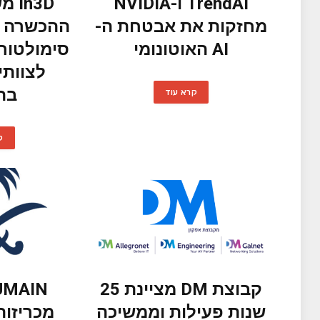
TrendAI ו-NVIDIA
n3D
מחזקות את אבטחת ה-
ההכשרה בח
AI האוטונומי
לצוותי
בה
קרא עוד
ק
קבוצת DM מציינת 25
שנות פעילות וממשיכה
מכריזות