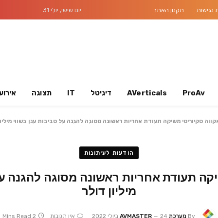
נגישות
תקנון האתר
יום שישי, יולי 31
ProAv
AVerticals
דיגיטל
IT
תצוגה
אירוע
קווה סקיוריטי משיקה תעודת אחריות ראשונה מסוגה להגנה על סביבות ענן בשווי מיליון
הודעות לעיתונות
יקה תעודת אחריות ראשונה מסוגה להגנה על 
מיליון דולר
By
מערכת AVMASTER
24 ביולי 2022
אין תגובות
2 Mins Read