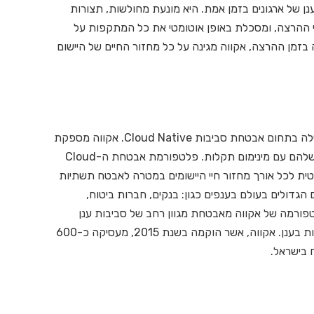
 של ארגונים בזמן אמת. היא מונעת מחולשות, תצורות
יכי ההרצה, ומסכלת באופן אוטומטי את כל המתקפות על
זמן ההרצה, אקווה מגינה על כל מחזור החיים של היישום
אקווה סקיוריטי (Aqua Security) היא החברה המובילה בתחום אבטחת סביבות Cloud Native. אקווה מספקת
לארגונים את החופש ליצור חדשנות ולנהל את הארגון שלהם עם מינימום תקלות. פלטפורמת אבטחת ה-Cloud
וטומטית לכל אורך מחזור חיי היישומים במטרה לאבטח תשתיות
ם הגדולים בעולם בענפים כגון: בנקים, חברות ביטוח,
לטפורמה של אקווה מאבטחת מגוון רחב של סביבות ענן
ציבורי ופרטי: קונטיינרים, serverless ומכונות וירטואליות בענן. אקווה, אשר הוקמה בשנת 2015, מעסיקה כ-600
 בישראל.