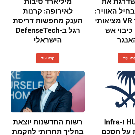
I משדרגת את
מיליארד סיבות
יל האוויר:
לאירופה: קרנות
סימולטור VR מציאותי
הענק מחפשות דריסת
 כיבוי אש
רגל ב-DefenseTech
אנגר
הישראלי
רא עוד
קרא עוד
HUMAIN ו-Infra
רשות החדשנות יוצאת
 על הסכם
בהליך תחרותי להקמת