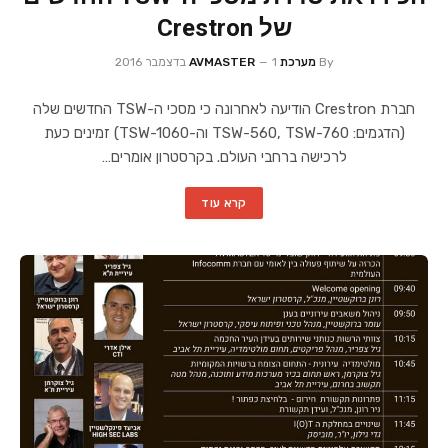
של Crestron
By
מערכת AVMASTER
1 בדצמבר 2016
חברת Crestron הודיעה לאחרונה כי מסכי ה-TSW החדשים שלה
(הדגמים: TSW-560, TSW-760 וה-TSW-1060) זמינים כעת
לרכישה ברחבי העולם. בקרסטרון אומרים…
קרא עוד