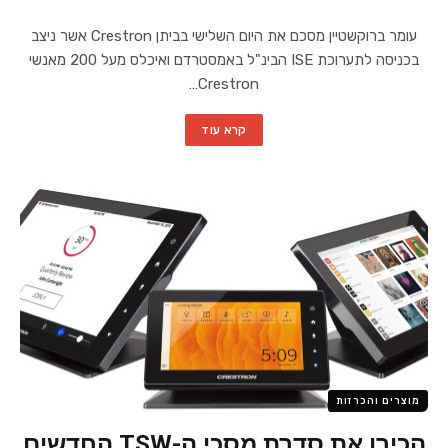
עומר ברוקשטיין מסכם את היום השלישי בביתן Crestron אשר ניצב
בכניסה לתערוכת ISE הבינ"ל באמסטרדם ואיכלס מעל 200 מאנשי
Crestron…
קרא עוד
מוצרים והכרזות
הכירו את סדרת מסכי ה-TSW החדשים