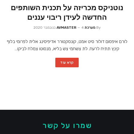
נוטניקס מכריזה על תכנית השותפים
החדשה לעידן ריבוי עננים
By
מערכת AVMASTER
4 בנובמבר 2020
לורם איפסום דולור סיט אמט, קונסקטורר אדיפיסינג אלית לפרומי בלוף
קינץ תתיח לרעח. לת צשחמי צש בליא, מנסוטו צמלח לביקו…
קרא עוד
שמרו על קשר