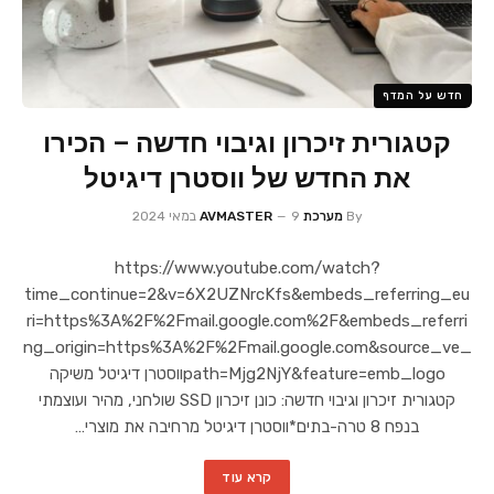
חדש על המדף
קטגורית זיכרון וגיבוי חדשה – הכירו
את החדש של ווסטרן דיגיטל
By
מערכת AVMASTER
9 במאי 2024
https://www.youtube.com/watch?
time_continue=2&v=6X2UZNrcKfs&embeds_referring_eu
ri=https%3A%2F%2Fmail.google.com%2F&embeds_referri
ng_origin=https%3A%2F%2Fmail.google.com&source_ve_
path=Mjg2NjY&feature=emb_logoווסטרן דיגיטל משיקה
קטגורית זיכרון וגיבוי חדשה: כונן זיכרון SSD שולחני, מהיר ועוצמתי
בנפח 8 טרה-בתים*ווסטרן דיגיטל מרחיבה את מוצרי…
קרא עוד