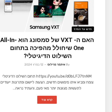
חדש על המדף
האם ה- VXT של סמסונג הוא All-In-
One שיחולל מהפיכה בתחום
השילוט הדיגיטלי?
By
איתמר מרילוס
12 במרץ 2024
https://youtu.be/d0bLFJ7tnNM תחום השילוט הדיגיטלי
צומח ומביא איתו מימושים חדשים, הצעות ליישום ופתרונות ייעודיים
לתעשיות מגוונות יותר מאי פעם, והעתיד נראה…
קרא עוד