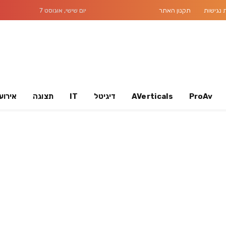
נגישות
תקנון האתר
יום שישי, אוגוסט 7
ProAv
AVerticals
דיגיטל
IT
תצוגה
אירוע