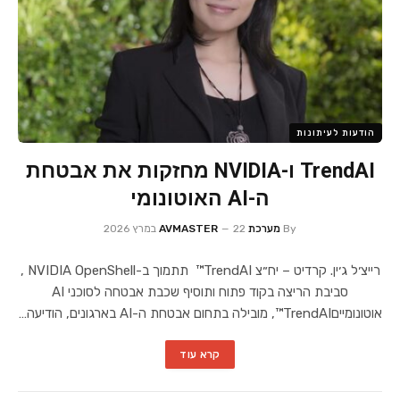
הודעות לעיתונות
TrendAI ו-NVIDIA מחזקות את אבטחת
ה-AI האוטונומי
By
מערכת AVMASTER
22 במרץ 2026
רייצ׳ל ג׳ין. קרדיט – יח״צ TrendAI™ תתמוך ב-NVIDIA OpenShell ,
סביבת הריצה בקוד פתוח ותוסיף שכבת אבטחה לסוכני AI
אוטונומייםTrendAI™, מובילה בתחום אבטחת ה-AI בארגונים, הודיעה…
קרא עוד