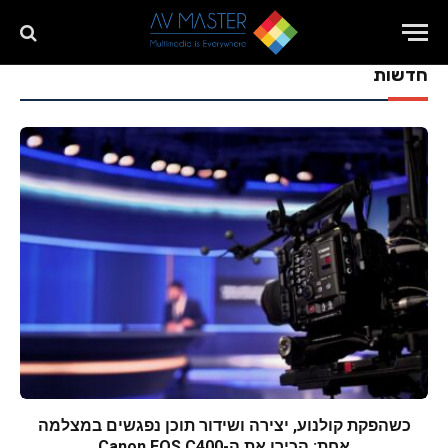
חדשות
כשהפקת קולנוע, יצירה ושידור תוכן נפגשים במצלמה
אחת: הכירו את ה-Canon EOS C400