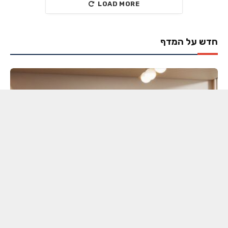
LOAD MORE
חדש על המדף
חדש על המדף
יותר חכמות: Logitech מציגה את סדרת Rally