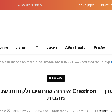
נגישות
תקנון האתר
יום חמישי, אוגוסט 6
ProAv
AVerticals
דיגיטל
IT
תצוגה
אירוע
קצר, חווייתי ובעל ערך – Crestron אירחה שותפים ולקוחות שנראים כבר כמו חלק מהבית
PRO-AV
קצר, חווייתי ובעל ערך – Crestron אירחה שותפי
מהבית
B
דותן שובל
5 במרץ 2023
19 במרץ 2023
Updated:
אין תגובות
2 Mins Read