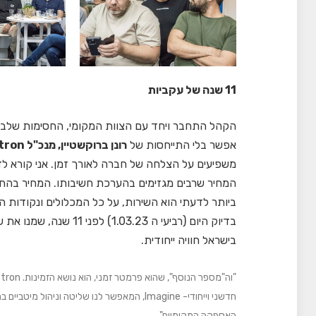
11 שנה של עקביות
הקהל התחבר ויחד עם הצוות המקומי, החסימות שלבסוף
אפשר בלי התייחסות של
רונן ברוקשטיין, מנכ"ל Crestron ישראל
משפיעים על הצלחה של חברה לאורך זמן. אני קורא לז
המחיר שרבים מגזימים בהערכת חשיבותו. המחיר בהח
בדיוק היום (רביעי ה .23
בישראל חוויה ייחודית.
חדשני וייחודי- Imagine, המאפשר לנו שליטה 
האספקה המקומיים".