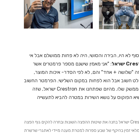
 לא היו, הבירה והסושי, היה לא פחות ממושלם אבל אי
: "אני מאמין שישנם מספר פרמטרים אשר
ה "שלושה + אחד" והם, לא לפי הסדר- איכות המוצר,
לט חשוב אבל הוא לפחות במקום השלישי. הפרמטר החשוב
ביותר לדעתי הוא השירות, על כל המכלולים ונקודות הממשק שלו. מהיום שפתחנו את Crestron ישראל, שזה
1.03) לפני 11 שנה, שמנו את שיא הפוקוס על נושא השירות במטרה להביא לתעשייה
"וה"מספר הנוסף", שהוא פרמטר זמני, הוא נושא הזמינות. Crestron ישראל בחנה את שיטות ההפצה השונות ובחרה להקים גוף הפצה
וניהול מיטביים במלאי זמין בהיקף של שבע ספרות למטרת מענה מיידי לאתגרי שרשרת