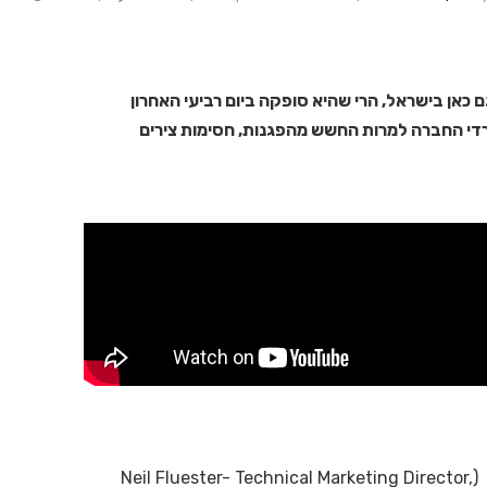
וכחה עד כמה המותג Crestron חזק גם כאן בישראל, הרי שהיא סופקה ביום רביעי האחרון
ת משרדי החברה למרות החשש מהפגנות, חסימות צירים
מיד אחרי ה"חימום" עלה האורח המרכזי – ניל פלוסטר (Neil Fluester- Technical Marketing Director,