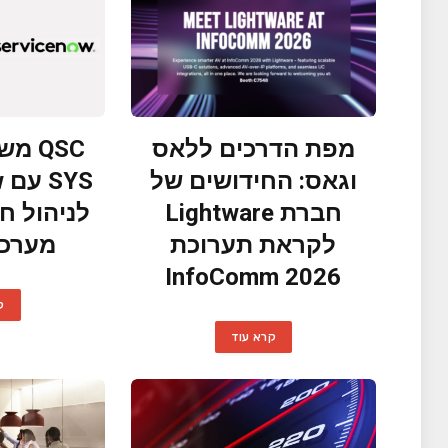
מפת הדרכים ללאס
וגאס: החידושים של
S
חברת Lightware
לניהול ח
לקראת תערוכת
מערכי AV ו-
InfoComm 2026
ק
קרא עוד