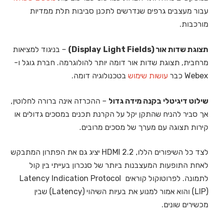
עבור מעצבים גרפים שנדרשים לתכנן סביבות תלת ממדיות
מורכבות.
תצוגת שדות אור (
Light Fields
Display
)
– בניגוד למציאות
מרחבית, תצוגת שדות אור דומה יותר להולוגרמה. חברת גוגל ו-
Webex כבר
עושות שימוש
בטכנולוגיה דומה.
שילוט דיגיטלי בקנה מידה גדול
– ההכרזה אינה ברורה לחלוטין,
אך סביר להניח שהתקן יקל על הקרנת תכנים במסכים גדולים או
קירות תצוגה עם מערך של מסכים מרובים.
לצד כל השיפורים הללו, HDMI 2.2 יציג גם את הפתרון המתבקש
לאחת התופעות המעצבנות ביותר של סנכרון בעייתי בין קול
לתמונה. לפרוטוקול קוראים Latency Indication Protocol
(LIP) והוא אמור למנוע את בעיות השיהוי (Latency) שבין
מכשירים שונים.