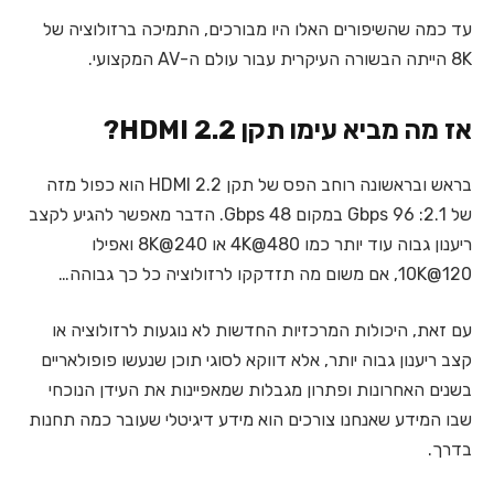
עד כמה שהשיפורים האלו היו מבורכים, התמיכה ברזולוציה של
8K הייתה הבשורה העיקרית עבור עולם ה-AV המקצועי.
אז מה מביא עימו תקן HDMI 2.2?
בראש ובראשונה רוחב הפס של תקן HDMI 2.2 הוא כפול מזה
של 2.1: 96 Gbps במקום 48 Gbps. הדבר מאפשר להגיע לקצב
ריענון גבוה עוד יותר כמו 4K@480 או 8K@240 ואפילו
10K@120, אם משום מה תזדקקו לרזולוציה כל כך גבוהה…
עם זאת, היכולות המרכזיות החדשות לא נוגעות לרזולוציה או
קצב ריענון גבוה יותר, אלא דווקא לסוגי תוכן שנעשו פופולאריים
בשנים האחרונות ופתרון מגבלות שמאפיינות את העידן הנוכחי
שבו המידע שאנחנו צורכים הוא מידע דיגיטלי שעובר כמה תחנות
בדרך.