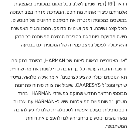
רדאר (RF )זעיר שניתן לשלב בכל מקום במכונית. באמצעות
אלגוריתם עיבוד אותות מתוחכם, המערכת מזהה מצב תפוסה
במושבים במכונית ומנטרת את הסימנים החיוניים של הנוסעים,
כולל קצב נשימה, דופק ושינויים בדופק. הטכנולוגיה מאפשרת
חישה מדויקת ביותר גם בסביבת הנהיגה המשתנה כל הזמן
והיא יכולה לפעול במצב עמידה של המכונית וגם בנסיעה.
"אנו מצטרפים בגאווה לצוות של HARMAN, במיוחד בתקופה
זו שבה החברה עושה כל כך הרבה כדי לשנות את מה שחוויית
תא הנוסעים יכולה להציע לצרכנים", אומר איליה סלואוץ, מייסד
שותף ומנכ"ל CAARESYS, שיוביל את צוות פיתוח פתרונות
מבוססי הרדאר החדש שהוקם במשרדי HARMAN בהוד
השרון. ״השותפויות המוצלחות שיש ל-HARMAN עם יצרניות
רכב מובילות בעולם יאפשרו לטכנולוגיות שלנו להגיע להרבה
מאוד נהגים ונוסעים ברחבי העולם ולהעצים את רווחת
המשתמש״.