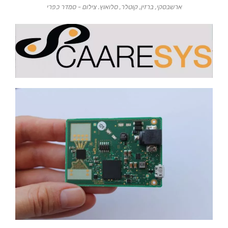
ארשבסקי, ברזין, קוטלר, סלואוץ. צילום - סמדר כפרי