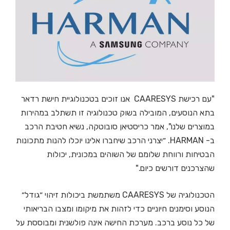
"עם רכישת CAARESYS אנו זוכים בטכנולוגיית חישת רדאר
בתא הנוסעים, המובילה בשוק טכנולוגיה זו תשתלב במהירות
במוצרים שלנו", אמר כריסטיאן סובוטקה, נשיא חטיבת הרכב
ב- HARMAN. ״יצרני הרכב שיחברו אלינו יוכלו להנות מתכונות
הבטיחות ורווחת שלומם של השוהים במכונית, יכולות
שהצרכנים דורשים כיום."
הטכנולוגיה של CAARESYS משתמשת ביכולות זיהוי ״גודל״
הנוסע וסימנים חיוניים כדי לזהות את מיקומו ומצבו הבריאותי
של כל נוסע ברכב. מערכת החישה אינה פולשנית ומבוססת על