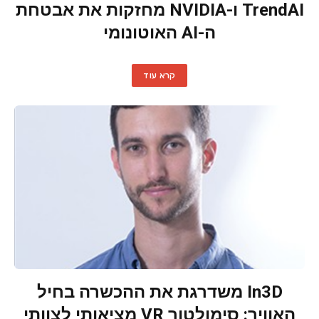
TrendAI ו-NVIDIA מחזקות את אבטחת
ה-AI האוטונומי
קרא עוד
In3D משדרגת את ההכשרה בחיל
האוויר: סימולטור VR מציאותי לצוותי