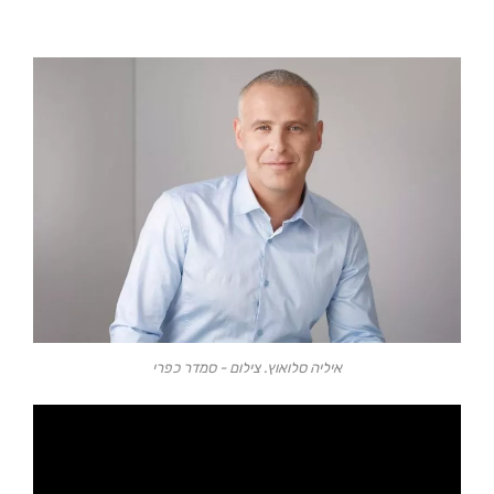
איליה סלואוץ. צילום - סמדר כפרי