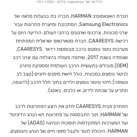
הרדאר של caaresys. צילום - סמדר כפרי
חברת האוטומוטיב HARMAN, חברה בת בבעלות מלאה של
Samsung Electronics, המתכננת ומייצרת פתרונות עבור
יצרני מכוניות, צרכנים וארגונים ברחבי העולם, הודיעה היום על
רכישת CAARESYS, חברת סטארטאפ ישראלית המפתחת
מערכות ניטור נוסעים ברכב מבוססות רדאר. CAARESYS,
שנוסדה בשנת 2017, שיתפה פעולה בהצלחה עם יצרני רכב
(OEM) מובילים בתעשיית הרכב העולמית ומספקת פתרון
לניטור נוסעים במכונית, כולל חישת סימנים חיוניים (קצב לב
ונשימה) וזיהוי וניטור נוסעים וילדים בתוך חלל הרכב (לדוגמה,
תתריע על שכחת ילדים, או כלבים, באוטו).
הפתרון מבית CAARESYS יחזק את היצע הפתרונות לרכב
של HARMAN, תוך התבססות על פתרונות תא הנהג הדיגיטלי
ועל המערכות המתקדמות תומכות הנהיגה (ADAS) של
HARMAN. היכולת לנטר ולקבל סימני חיים של הנהג והנוסעים,