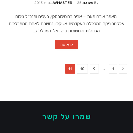
By
מערכת AVMASTER
25 במרץ 2015
מאמר אורח מאת – אביב ברוסילובסקי, בעלים ומנכ"ל טכום
אלקטרוניקה המכללה האקדמית אשקלון נחשבת לאחת מהמכללות
הגדולות והחשובות בישראל. המכללה…
קרא עוד
Previous
…
11
10
9
1
שמרו על קשר