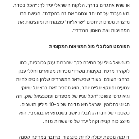
או שהיו אתגרים בדרך, הלקוח הישראלי יגיד לך: ״הכל בסדר,
בוא נעבוד על זה יחד ונסגור את זה בהקדם״. הגישה הזו
מייצרת מערכות יחסים ׳ישראליות׳ עוצמתיות ומעצימות את
המחויבות ואת האמון ההדדי״.
הפורמט הגלובלי מול המציאות המקומית
כשנשאל גוילי על הסיבה לכך שחברות ענק גלובליות, כמו
לוקהיד מרטין, מקימות משרדי מכירות מפוארים וחללי ענק
ברחבי העולם, בעוד שבישראל המשרדים שלהן נוטים להיות
צנועים ופונקציונליים יותר, הוא מסביר זאת ברציונל שיווקי
וגיאוגרפי פשוט: ״הכל עניין של מספרים ופוטנציאל שוק, וזה
הגיוני לחלוטין. ישראל היא מדינה של כ-10 מיליון תושבים.
כשסניף של חברה גלובלית יושב בשנגחאי או במומביי, הוא
מייצג כוח קנייה וקהל יעד של פי עשרות מזה.
דוגמה נוספת יכולה להיות סינגפור. מדובר במדינה קטנה