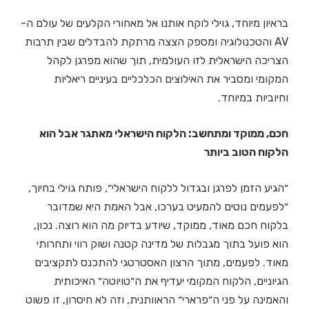
בראיון מיוחד, גוילי לוקח אותנו אל מאחורי הקלעים של עולם ה-
AV והטכנולוגיה ומספק הצצה מרתקת להבדלים שבין תרבות
הצריכה הישראלית לזו העולמית, תוך שהוא מפרגן לקהל
המקומי ומסביר את האילוצים הכלכליים בעיניים ריאליות
וחיוביות במיוחד.
חכם, ממוקד ומתחשב: הלקוח הישראלי מאתגר אבל הוא
הלקוח הטוב ביותר
״הגיע הזמן לפרגן ובגדול ללקוח הישראלי״, פותח גוילי בחיוך,
״לפעמים נוטים להמעיט בערכו, אבל האמת היא שמדובר
בלקוח חכם מאוד, ממוקד, שיודע בדיוק מה הוא רוצה. נכון,
הוא פועל בתוך מגבלות של מדינה קטנה ושוק רווי ותחרותי
מאוד. לפעמים, מתוך הרצון האסטרטגי להתכנס לתקציבים
הגיוניים, הלקוח המקומי יעדיף את ה״טויוטה״ האיכותית
והאמינה על פני ה״פרארי״ הראוותנית, וזה לא חיסרון, זו פשוט