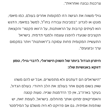
צרכנות נבונה ואחראית״.
גוילי משווה את הגישה הזו למקומות אחרים בעולם, כמו מיאמי,
מונקו או לונדון: ״בסביבות עבודה בחו"ל, למשל במיאמי, הדגש
הוא לעיתים קרובות על הראוותנות, על ה׳וואו פקטור׳ והקצאת
תקציבים שנועדו להפגין עוצמה ולמנף תדמית. בישראל
התעשייה המקומית פחות עסוקה ב״ראוותנות״ ויותר במקסום
ערך וביצועים״.
היתרון הגדול ביותר של השוק הישראלי, לדברי גוילי, טמון
דווקא באנושיות שלו:
״הישראלים הם דעתנים ולא מתפשרים, אבל יש להם משהו
שאין בשום מקום אחר בעולם: את הלב היהודי. בעולם הגדול,
בעיקר בארה״ב, אין לך הזדמנות שנייה. טעות קטנה
והאמריקאים ימחקו אותך מהחלום. בישראל, לעומת זאת, יש
שותפות אמיתית. גם אם פרויקט לא היה מושלם על המילימטר