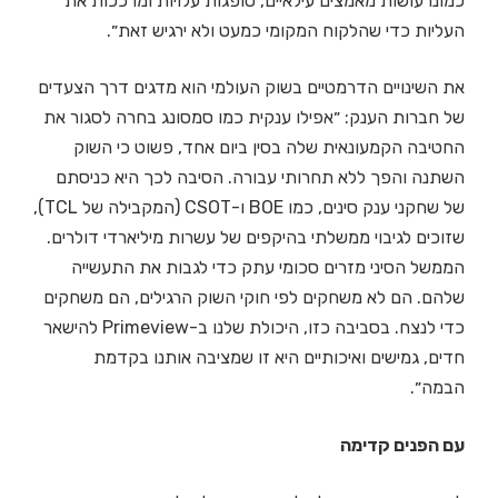
כמונו עושות מאמצים עילאיים, סופגות עלויות ומרככות את
העליות כדי שהלקוח המקומי כמעט ולא ירגיש זאת״.
את השינויים הדרמטיים בשוק העולמי הוא מדגים דרך הצעדים
של חברות הענק: ״אפילו ענקית כמו סמסונג בחרה לסגור את
החטיבה הקמעונאית שלה בסין ביום אחד, פשוט כי השוק
השתנה והפך ללא תחרותי עבורה. הסיבה לכך היא כניסתם
של שחקני ענק סינים, כמו BOE ו-CSOT (המקבילה של TCL),
שזוכים לגיבוי ממשלתי בהיקפים של עשרות מיליארדי דולרים.
הממשל הסיני מזרים סכומי עתק כדי לגבות את התעשייה
שלהם. הם לא משחקים לפי חוקי השוק הרגילים, הם משחקים
כדי לנצח. בסביבה כזו, היכולת שלנו ב-Primeview להישאר
חדים, גמישים ואיכותיים היא זו שמציבה אותנו בקדמת
הבמה״.
עם הפנים קדימה