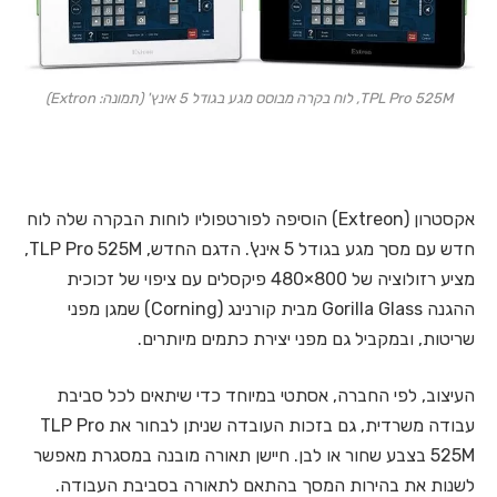
TPL Pro 525M, לוח בקרה מבוסס מגע בגודל 5 אינץ' (תמונה: Extron)
אקסטרון (Extreon) הוסיפה לפורטפוליו לוחות הבקרה שלה לוח
חדש עם מסך מגע בגודל 5 אינץ'. הדגם החדש, TLP Pro 525M,
מציע רזולוציה של 800×480 פיקסלים עם ציפוי של זכוכית
ההגנה Gorilla Glass מבית קורנינג (Corning) שמגן מפני
שריטות, ובמקביל גם מפני יצירת כתמים מיותרים.
העיצוב, לפי החברה, אסתטי במיוחד כדי שיתאים לכל סביבת
עבודה משרדית, גם בזכות העובדה שניתן לבחור את TLP Pro
525M בצבע שחור או לבן. חיישן תאורה מובנה במסגרת מאפשר
לשנות את בהירות המסך בהתאם לתאורה בסביבת העבודה.