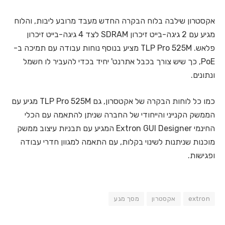
אקסטרון שילבה בלוח הבקרה החדש מעבד מרובע ליבות, והלוח
מגיע עם 2 גיגה-בייט זיכרון SDRAM לצד 4 גיגה-בייט זיכרון
פלאש. TLP Pro 525M מציע בנוסף נוחות עבודה עם תמיכה ב-
PoE, כך שיש צורך בכבל אתרנט' יחיד בכדי להעביר לו חשמל
ונתונים.
כמו כל לוחות הבקרה של אקטסרון, גם TLP Pro 525M מגיע עם
הממשק הקנייני והייחודי של החברה שניתן להתאמה עם הכלי
החינמי Extron GUI Designer המגיע עם תבניות עיצוב ממשק
מוכנות שניתנות לשינוי בקלות, עם התאמה למגוון חדרי עבודה
ופגישות.
extron
אקסטרון
מסך מגע