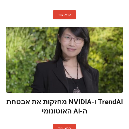
קרא עוד
TrendAI ו-NVIDIA מחזקות את אבטחת
ה-AI האוטונומי
קרא עוד