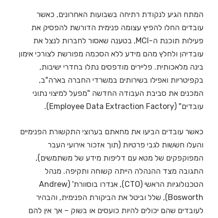
המתח הגיע לנקודת רתיחה בשבועות האחרונים, כאשר
עובדים החלו להפיץ עצומה פנימית הדורשת להפסיק את
פעילות תוכנת ה-MCI, בטענה שאסור לחברות לנצל את
עובדיהן ולחלץ מהם מידע ללא הסכמה מפורשת לצורכי אימון
בינה מלאכותית. פליירים מודפסים נתלו בחדרי ישיבות,
בקפיטריות ואפילו בשירותים במשרדי החברה בארה"ב,
המכנים את סביבת העבודה החדשה "מפעל למיצוי נתוני
עובדים" (Employee Data Extraction Factory).
כאשר עובדים הביעו את מחאתם בערוצי התקשורת הפנימיים
והעלו חששות לגבי פרטיות (תוך אזכור אירועי העבר
המפוקפקים של מטא עם דליפות מידע של משתמשים),
התגובה מצד ההנהלה הייתה קשוחה ותקיפה. מנהל
הטכנולוגיות הראשי (CTO), אנדרו בוסוורת' (Andrew
Bosworth), שלל וביטל את הביקורת הפנימית, והבהיר
לעובדים שהם יכולים להיות כועסים או בשוק – אך אין להם