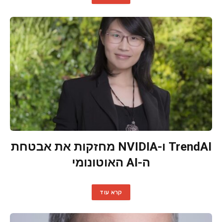
TrendAI ו-NVIDIA מחזקות את אבטחת
ה-AI האוטונומי
קרא עוד