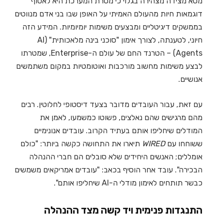
מטא מצידה מצהירה בגלוי כי מטרת המערכת היא לאסוף
דוגמאות חיות מהעולם האמיתי על האופן שבו בני אדם מנווטים
בממשקים דיגיטליים ומבצעים משימות יומיומיות. המידע הזה
חיוני, לטענתה, לצורך אימון "סוכני בינה מלאכותית" (AI
Agents) – הטרנד החם של עולם ה-Enterprise, שמטרתו
לבצע משימות מחשוב מורכבות ואוטומטיות במקום משתמשים
אנושיים.
עם זאת, עבור העובדים מדובר בצעד דיסטופי לחלוטין. רבים
מהם מרגישים שהם נאלצים, פשוטו כמשמעו, לאמן את
המודלים שיחליפו אותם בעתיד הקרוב. עובדים אנונימיים
ששוחחו עם
WIRED
תיארו את התחושה כקשה ביותר: "כולם
אומללים; האנשים היחידים שלא סובלים הם חברי ההנהלה
הבכירה". עובד אחר הוסיף בכאב: "עובדים אמריקאים משמשים
כבשר תותחים לאימון מודלי ה-AI שיחליפו אותם".
התנגדות פנימית ויד קשה מצד ההנהלה