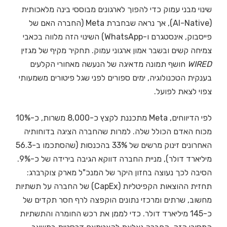
שינוי מבני עמוק כדי להפוך לארגונים מבוססי בינה מלאכותית
(AI-Native), אך נראה שבחברת Meta (החברה האם של
פייסבוק, אינסטגרם ו-WhatsApp) השינוי הזה מלווה בכאבי
צמיחה קשים ובשבר אמון ארגוני עמוק. תחקיר מקיף של מגזין
WIRED
חושף תמונה מדאיגה של הנעשה מאחורי הקלעים
בענקית הטכנולוגיה, ימים ספורים לפני שגל פיטורים משמעותי
צפוי לצאת לפועל.
לפי הדיווחים, Meta מתכננת לקצץ כ-8,000 משרות, כ-10%
מכוח האדם הכולל שלה. למרות שהחברה הציגה בדוחותיה
האחרונים זינוק מרשים של 33% בהכנסות (שהסתכמו ב-56.3
מיליארד דולר), מניית החברה דווקא הגיבה בירידה של כ-9%.
הסיבה לכך נעוצה בחזון היקר של המנכ"ל מארק צוקרברג:
תחזית ההוצאות הקפיטליות (CapEx) של החברה על תשתיות
מחשוב, שרתים ומרכזי נתונים הוקפצה לרף חסר תקדים של
כ-145 מיליארד דולר. כדי לממן את רכש החומרה והתשתיות