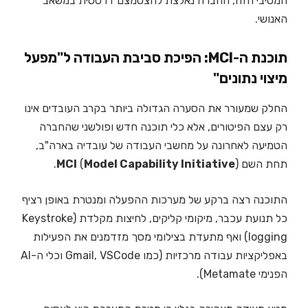
המסיבי הזה, החברה נאלצת להצטמצם דרסטית במשאב
האנושי.
תוכנת ה-MCI: הפיכת סביבת העבודה ל"מפעל
מיצוי נתונים"
החלק שמעורר את הסערה הגדולה ביותר בקרב העובדים אינו
רק עצם הפיטורים, אלא כלי תוכנה חדש ופולשני שהחברה
הטמיעה לאחרונה על מחשבי העבודה של עובדיה בארה"ב,
תחת השם
).
Model Capability Initiative
(
MCI
התוכנה רצה ברקע של מערכות ההפעלה ומנטרת באופן רציף
כל תנועת עכבר, מיקומי קליקים, לחיצות מקלדת (Keystroke
logging) ואף מתעדת בצילומי מסך מזדמנים את הפעילות
באפליקציות עבודה מרכזיות (כמו Gmail, VSCode וכלי ה-AI
הפנימי Metamate).