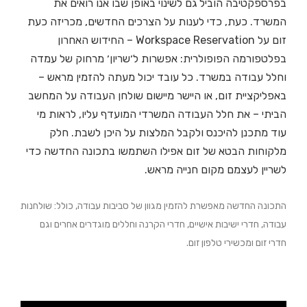
בפרספקטיבה הוביל גם לשינוי באופן שבו אנו רואים את
המשרד. כעת, כדי לענות על הצרכים החדשים, מכריזה כעת
זום על Workspace Reservation – החידוש האחרון
בפלטפורמה הפופולרית: אפשרות ל׳שריון׳ מרחוק של עמדה
וחלל עבודה במשרד. כל עובד יכול מעתה להזמין מראש –
באפליקציית זום, או היישר מיישום שולחן העבודה על המחשב
הביתי – את חלל העבודה המשרדי המועדף עליו, לראות מי
עוד מתכנן להיכנס ולקבל המלצות על היכן לשבת. חלק
מלקוחות הבטא של זום אפילו השתמשו בתכונה החדשה כדי
לשריין לעצמם מקום חנייה מראש.
התכונה החדשה מאפשרת להזמין מגוון של סביבות עבודה, כולל: שולחנות
עבודה, חדרי ישיבות אישיים, חדרי הקרנה וחללים מוגדרים אחרים וגם
חדרי זום ומכשירי טלפון זום.