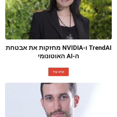
TrendAI ו-NVIDIA מחזקות את אבטחת
ה-AI האוטונומי
קרא עוד