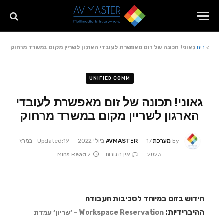
>
בית
גאוני! תכונה של זום מאפשרת לעובדי הארגון לשריין מקום במשרד מרחוק
UNIFIED COMM
גאוני! תכונה של זום מאפשרת לעובדי
הארגון לשריין מקום במשרד מרחוק
By
מערכת AVMASTER
17 ביולי 2022
Updated:
19 במרץ
2023
אין תגובות
2 Mins Read
חידוש בזום במיוחד לסביבות העבודה
ההיברידיות:
Workspace Reservation – ׳שריון׳ עמדת