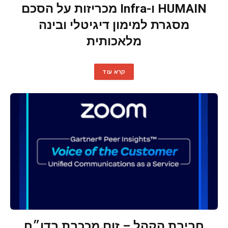
HUMAIN ו-Infra מכריזות על הסכם
מסגרת למימון דיגיטלי ובינה
מלאכותית
קרא עוד
חביבת הקהל – זום מככבת בדו״ח