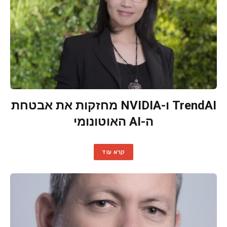
TrendAI ו-NVIDIA מחזקות את אבטחת
ה-AI האוטונומי
קרא עוד