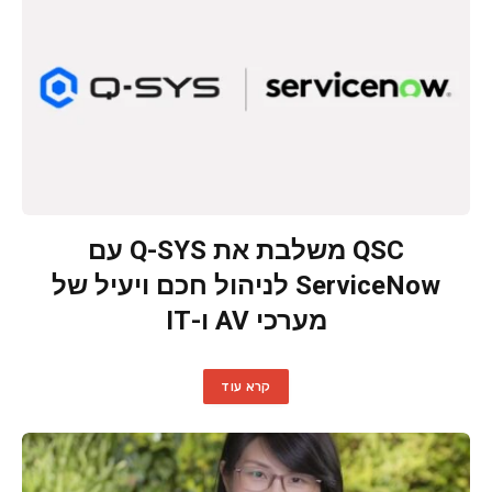
QSC משלבת את Q-SYS עם
ServiceNow לניהול חכם ויעיל של
מערכי AV ו-IT
קרא עוד