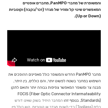
והמשופרת של מחברי PanMPO, מחברים אופטיים
המאפשרים שינוי קל ומהיר של מגדר (זכר/נקבה) וקוטביות
(Up or Down).
מחבר PanMPO החדש והמשופר כולל מאפיינים ההופכים את
השימוש במחבר בשטח לפשוט יותר, והם כוללים, בין היתר,
מבנה צר ומשופר המאפשר צפיפות גבוהה יותר ותואם לתקן
FOCIS (Fiber Optic Connector Intermateability
Standards), בנוסף זהו
המחבר היחיד בשוק שאינו דורש
כלים (Toolless) כדי לשנות מגדר או קוטביות. הוא כולל
פין