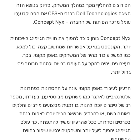
הם רוצים להחליף מסך במהלך המשחק. בדיוק בנושא הזה
הציגה Dell Technologies בכנס ה-CES את הפרויקט עליו
עומל מרכז הפיתוח של החברה – Concept Nyx.
Concept Nyx בוחן כיצד להפוך את חוויית הגיימינג לאיכותית
יותר. הקונספט בנוי על אפשרויות שמחשוב קצה יכול למלא,
כמו למשל עיבוד מהיר של המשחקים באופן מקומי. בכך,
בעצם ניתן יהיה להקל על העומס ברשת ולהנות מרוחב פס
גדול יותר.
הרעיון לעיבוד באופן מקומי עונה על החסרונות בפתרונות
אלטרנטיביים לאתגר כמו משחקים מבוססי ענן. בעזרתו, מספר
רב של גיימרים יוכלו להנות בו זמנית מביצועים מירביים וחלקים
באותה רשת, או להבדיל שבשאר הבית יוכלו לצפות בנחת
בסרטים וסדרות. ככל שהרעיון ימשיך להתפתח, כך עולם
הגיימינג יהפוך ליעיל יותר והשחקנים ירגישו שיפור בחווית
המשתמש.