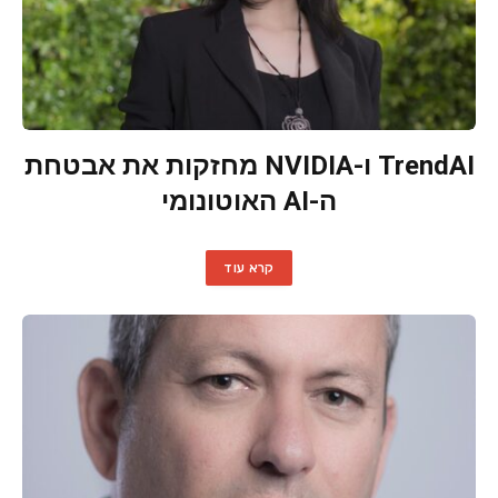
TrendAI ו-NVIDIA מחזקות את אבטחת
ה-AI האוטונומי
קרא עוד