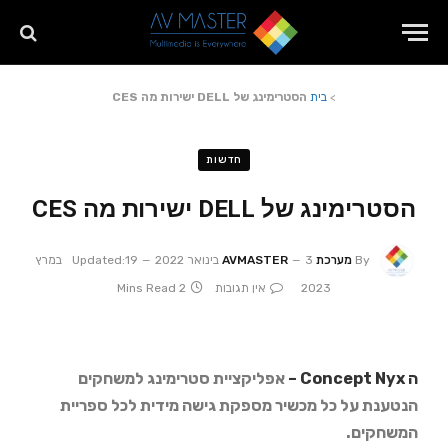
>
בית
הסטרימינג של DELL ישירות מה CES
חדשות
הסטרימינג של DELL ישירות מה CES
By
מערכת AVMASTER
3 בינואר 2022
Updated:
19 במרץ
2023
אין תגובות
2 Mins Read
ה Concept Nyx –
אפליקציית סטרימינג למשחקים
הנטענת על כל מכשיר
מספקת גישה מידית לכל ספריית
המשחקים.