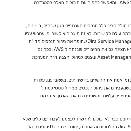
לAWS , ומאפשר להפוך את היכולות האלה לסטנדרט
ולי" סביב כלל הנכסים הארגוניים כגון שרתים, רשיונות,
ה עולה כל שירות, לאיזה מוצר הוא קשור ומי אחראי עליו.
הפתרון שהוצג הוא Asset Management ב Jira Service Management שהופך את ניהול הנכסים מדו"ח
גם את החיבורים שבנתה ל AWS ובכך גם
השירותים ב AWS נאספים כנכסים אל מערכת ה Asset Management וניצנים לניהול והצגה דרך המערכת
מן אמת את הקשרים בין שירותים, משאבי ענן, עלויות
יות צוותית", ציין אייל סטולר" CTO abra Cloud. כשמעבירים את ניהול הנכסים ממודל סטטי למודל
חיתים עלויות, ומשפרים גם את הארגון ואת רמת
עידן בו ארגונים כבר לא יכולים להרשות לעצמם לעבוד עם כלים שלא
מסונכרנים זה עם זה. בעזרת Jira Service Management כפלטפורמה אחודה, צוותי פיתוח וIT יכולים לנהל