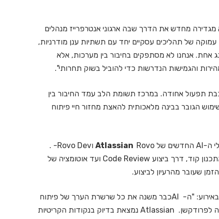
א מגדירה מחדש את הדרך שבה ארגוני אנטרפרייז מנהלים
עמוקה של תהליכים עסקיים יחד עם תשתיות ענן מודרניות,
חת. אנחנו לא מסתפקים בחיבור בין מערכות, אלא
הירות והגמישות הנדרשות כדי להוביל בשוק תחרותי".
ת תפעול אחודה. במרכז תשומת הלב עמד החיבור בין
Jira Service Mana לבין תשתיות AWS והשימוש הגובר בבינה מלאכותית להאצת מחזור חיי פיתוח
ים של
Atlassian
Rovo וRovo Dev- .
סוכנים חכמים שמשנים את עבודת המהנדסים: החל מתכנון קוד, דרך ביצוע Code Review ועד אוטומציה של
מן שעובר מהרעיון לביצוע.
באברא הסביר באירוע: "ה- AIכבר משנה את כל שרשרת הערך של פיתוח
תוכנה. מהגדרה ותכנון, דרך כתיבה ובדיקות ועד עלייה לפרודקשן. Atlassian נמצאת בדיוק בנקודות הקריטיות