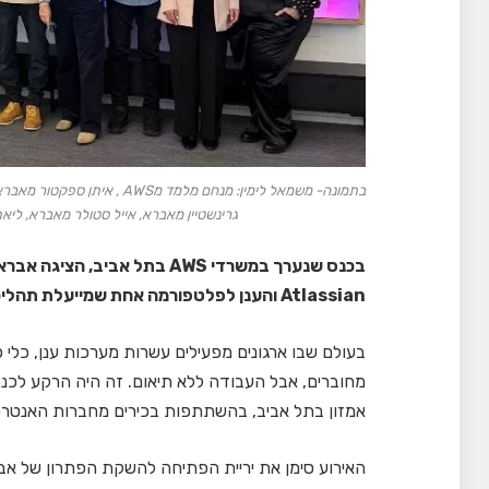
בתמונה- משמאל לימין: מנחם מלמ
גרינשטיין מאברא, אייל סטולר מאברא, לי
בכנס שנערך במשרדי AWS בתל א
Atlassian והענן לפלטפורמה אחת שמייעלת תהליכי פיתוח בעזרת AI ומציגה שקיפות פיננסית בזמן אמת
בעולם שבו ארגונים מפעילים עשרות מערכות ענן, כלי פ
אמזון בתל אביב, בהשתתפות בכירים מחברות האנטרפר