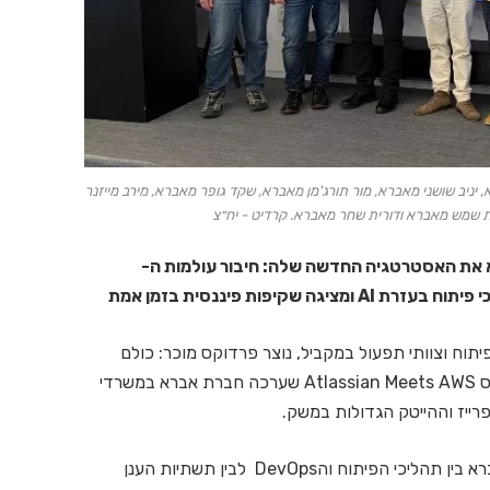
ד מAWS , איתן ספקטור מאברא, יניב שושני מאברא, מור תורג'מן מאברא, שקד גופר מאברא, מירב מייזנר
את שמש מאברא ודורית שחר מאברא. קרדיט - יח״צ
ביב, הציגה אברא את האסטרטגיה החדשה שלה: חיבור עולמות ה-
יתוח וצוותי תפעול במקביל, נוצר פרדוקס מוכר: כולם
מחוברים, אבל העבודה ללא תיאום. זה היה הרקע לכנס Atlassian Meets AWS שערכה חברת אברא במשרדי
ייז וההייטק הגדולות במשק.
האירוע סימן את יריית הפתיחה להשקת הפתרון של אברא בין תהליכי הפיתוח והDevOps לבין תשתיות הענן