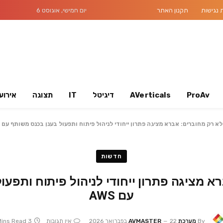
נגישות
תקנון האתר
יום חמישי, אוגוסט 6
ProAv
AVerticals
דיגיטל
IT
תצוגה
אירוע
לא רק מחוברים: אברא מציגה פתרון ייחודי לניהול פיתוח ותפעול בענן בכנס משותף עם AWS
חדשות
א מציגה פתרון ייחודי לניהול פיתוח ותפעו
עם AWS
By
מערכת AVMASTER
22 בפברואר 2026
אין תגובות
3 Mins Read