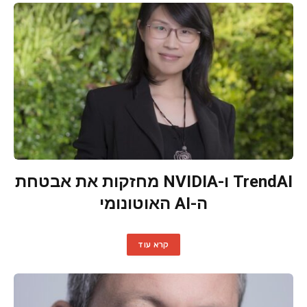
TrendAI ו-NVIDIA מחזקות את אבטחת
ה-AI האוטונומי
קרא עוד