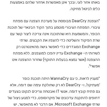
באותו אזור לוגי, ובכך אינן מאפשרות אחזור שלהם באמצעות
כלים לביטול מחיקה.
"הצפנת DearCry מבוססת על מערכת הצפנה עם מפתח
ציבורי. המפתח הציבורי מוטמע בתוך הקוד הבינארי של תוכנת
הכופר, והמשמעות היא שהתוכנה אינה צריכה ליצור קשר עם
שרת הפיקוד והשליטה כדי להצפין את הקבצים. שרתי
Exchange המוגדרים כדי לאפשר גישה מהאינטרנט רק
לשירותי ה- Exchange עדיין יהפכו למוצפנים. ללא מפתח
ההצפנה (אשר נמצא בבעלות התוקף) שחרור ההצפנה אינו
אפשרי".
"מעניין לראות, כי גם WannaCry היתה תוכנת כופר
'מעתיקה', ו- DearCry לא רק שחולקת עימה שם דומה, אלא
גם פתיח קובץ דומה. אנשי IT ואבטחה צריכים לנקוט בצעדים
דחופים להתקנת עדכונים של מיקרוסופט, כדי למנוע ניצול של
שרתי Microsoft Exchange. אם הדבר לא מתאפשר, יש