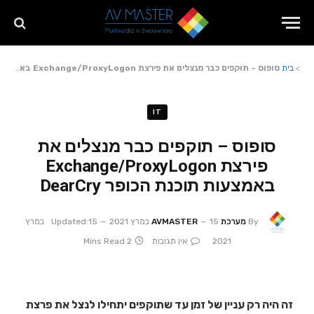
>
בית
סופוס – תוקפים כבר מנצלים את פירצת Exchange/ProxyLogon באמצעות תוכנת הכופר DearCry
IT
סופוס – תוקפים כבר מנצלים את
פירצת Exchange/ProxyLogon
באמצעות תוכנת הכופר DearCry
By
מערכת AVMASTER
15 במרץ 2021
Updated:
15 במרץ
2021
אין תגובות
2 Mins Read
זה היה רק עניין של זמן עד שתוקפים יתחילו לנצל את פרצת