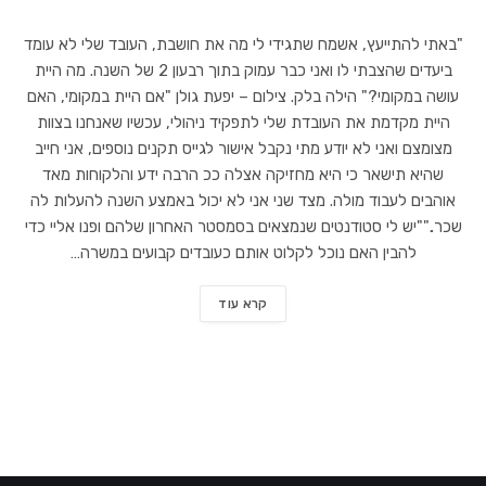
"באתי להתייעץ, אשמח שתגידי לי מה את חושבת, העובד שלי לא עומד
ביעדים שהצבתי לו ואני כבר עמוק בתוך רבעון 2 של השנה. מה היית
עושה במקומי?" הילה בלק. צילום – יפעת גולן "אם היית במקומי, האם
היית מקדמת את העובדת שלי לתפקיד ניהולי, עכשיו שאנחנו בצוות
מצומצם ואני לא יודע מתי נקבל אישור לגייס תקנים נוספים, אני חייב
שהיא תישאר כי היא מחזיקה אצלה ככ הרבה ידע והלקוחות מאד
אוהבים לעבוד מולה. מצד שני אני לא יכול באמצע השנה להעלות לה
שכר..""יש לי סטודנטים שנמצאים בסמסטר האחרון שלהם ופנו אליי כדי
להבין האם נוכל לקלוט אותם כעובדים קבועים במשרה…
קרא עוד