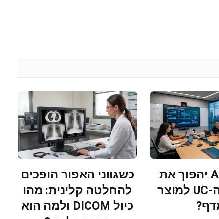
האם ה-AI יהפוך את
כשגווני האפור הופכים
מערכות ה-UC למוצר
להחלטה קלינית: מהו
דף?
כיול DICOM ולמה הוא