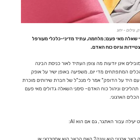
. צילום - יחצ
 שאלה מאי פעם; מלחמה, עתיד מדיני-כלכלי מעורפל
טיידות וגיוס כוח האדם.
ובילים אינן יודעות מה צופן העתיד לאור כניסת הבינה
לים המתפתחים מדי יום, משפיעה באופן ישיר על אופק
ו עם היד על הדופק" אמר לי מנכ"ל של חברת שירותים מוכרת
 תהליכים וניהול כוח האדם- סימני השאלה גדולים מאי פעם
ילה עבור האתגר, גם אם הוא AI:
 כאב ארגוני הוא עונה? האם הכאב הוא אסטרטגי או