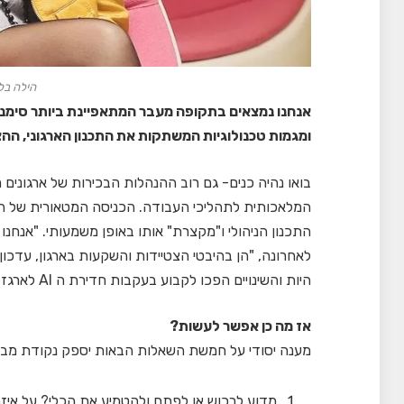
הילה בלק
אנחנו נמצאים בתקופה מעבר המתאפיינת ביותר סימני
ומגמות טכנולוגיות המשתקות את התכנון הארגוני, ההצ
בואו נהיה כנים- גם רוב ההנהלות הבכירות של ארגונים מ
המלאכותית לתהליכי העבודה. הכניסה המטאורית של הכ
התכנון הניהולי ו"מקצרת" אותו באופן משמעותי. "אנחנ
לאחרונה, "הן בהיבטי הצטיידות והשקעות בארגון, עדכון
היות והשינויים הפכו לקבוע בעקבות חדירת ה AI לארגז הכלים הארגוני.
אז מה כן אפשר לעשות?
מענה יסודי על חמשת השאלות הבאות יספק נקודת מבט יע
מדוע לרכוש או לפתח ולהטמיע את הכלי? על איזה