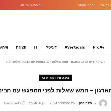
נגישות
תקנון האתר
יום חמישי, יולי 30
ProAv
AVerticals
דיגיטל
IT
תצוגה
אירוע
>
בית
אזורית על כל הארגון – חמש שאלות לפני המפגש עם הבינה המלאכותית
בינה מלאכותית AI
הארגון – חמש שאלות לפני המפגש עם הבי
By
הילה בלק
25 בספטמבר 2024
אין תגובות
2 Mins Read