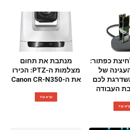
יצת כפתור:
מנתבת את תחום
עגינה של
מצלמות ה-PTZ: הכירו
Del משדרגת לכם
את ה-Canon CR-N350
ת העבודה
קרא עוד
רא עוד