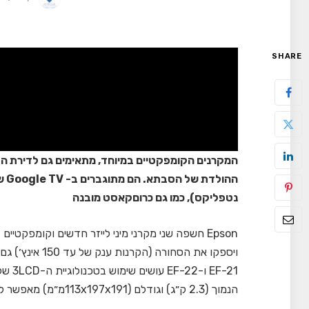
SHARE
המקרנים הקומפקטיים במיוחד, מתאימים גם לדירת הסט
ההו
נטפליקס), כמו גם כרוםקאסט מובנה
Epson חשפה שני מקרני מיני לייזר חדשים וקומפקט
ויספקו את הסחור
הנמוך (2.3 ק״ג) וגודלם (113x197x191מ״מ) מאפשר לקחת אותם לכל מקום בו הם נדרשים.