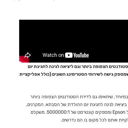
ודנטים הצפופה ביותר וגם ליציאה לגינה לחגיגת יום
לדת של הסבתא. הם מתוגברים ב- Google TV שמספק גישה לשירותי הסטרימינג השונים (כולל אפליקציית
יים במיוחד, שיתאימו גם לדירת הסטודנטים הצפופה ביותר
ה (הקרנות ענק של עד 150 אינץ׳) גם ביציאה לגינה לחגיגת יום ההולדת של הסבתא. המקרנים,
EF-21 ו-EF-22 עושים שימוש בטכנולוגיית ה-3LCD של Epson ומספקים קונטרסט של 5000000:1. משקלם