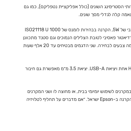
Goog שמספק גישה לשירותי הסטרימינג השונים (כולל אפליקציית נטפליקס), כמו גם
אמה קלה לגדלי מסך שונים.
המפרטים של שני המקרנים די זהים (רמקולי סטריאו דולבי של 5W, הקרנה בבהירות לומנס של 1000 ISO21118 U
ך דגם ה-EF22 מביא עימו גם רדיאטור פאסיבי לטובת הצלילים הנמוכים וגם סטנד מתכוונן
לעד 360 מעלות, כולל אפשרות להקרנה על תקרות וכמה צבעים לבחירה. שני הדגמים מבטיחים עד 20 אלף שעות
המקרנים מצויידים ב- WiFi מובנה, בלוט׳ות, יציאת HDMI אחת ויציאת USB-A. יציאת 3.5 מ״מ מאפשרת גם חיבור
קרנים לשימוש יומיומי בבית, או מחוצה לו ושני המקרנים
, מנהל תחום ההקרנה ב-Epson ישראל. ״אם מדברים על תחליף לטלויזיה