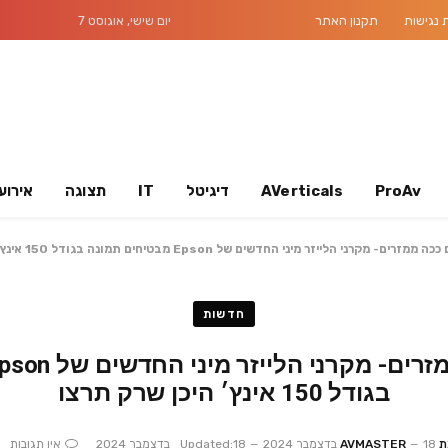
נגישות
תקנון האתר
יום שישי, אוגוסט 7
ProAv
AVerticals
דיגיטל
IT
תצוגה
אירוע
ם- מקרני הלייזר מיני החדשים של Epson מבטיחים תמונה בגודל 150 אינץ׳ היכן שרק תרצו
חדשות
בגודל 150 אינץ׳ היכן שרק תרצו
AVMA
18 בדצמבר 2024
18 בדצמבר 2024
Updated:
אין תגובות