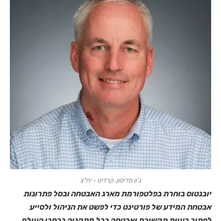
ג'ון מדיסון. קרדיט - יח"צ
יובנטוס בוחרת בפלטפורמת מארג האבטחה ובסל פתרונות
אבטחת המידע של פורטינט כדי לפשט את הניהול ולסייע
לפתור בעיות תקשורת ואבטחה בכל מתקניה ברחבי העולם