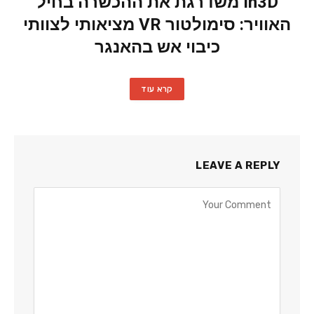
In3D משדרגת את ההכשרה בחיל
האוויר: סימולטור VR מציאותי לצוותי
כיבוי אש בהאנגר
קרא עוד
LEAVE A REPLY