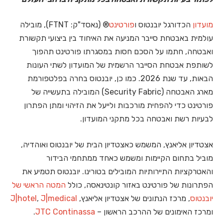
מועדון
הכדורגל יובנטוס ו
פורטינט
® (נאסד"ק: FTNT), מובילה
עולמית באבטחת סייבר המניעה את האיחוד בין ביצועי תקשורת
ואבטחה, חתמו על הסכם חסות במסגרתו פורטינט תהפוך
לשותפת אבטחת הסייבר הרשמית של המועדון לשתי העונות
הבאות, עד שנת 2026. כמו כן, יובנטוס בחרה בפלטפורמת
מארג האבטחה (Security Fabric) המובילה בתעשייה של
פורטינט כדי להפחית מורכבות ולייעל את הזיהוי ומתן הפתרון
לבעיות רשת ואבטחה בכל מתקני המועדון.
אצטדיון אליאנץ, המשמש כאצטדיון הבית של יובנטוס ואוהדיה,
מוביל בתחום הקיימות ומשמש כאחד ממתחמי הבידור
והאטרקציות התיירותיות המובילים בטורינו. יובנטוס תטמיע את
הפתרונות של פורטינט באזור קונטינאסה, כולל
המטה הראשי של
יובנטוס
, מרכז הנתונים של אצטדיון אליאנץ,
J|medical
,
J|hotel
ומרכז האימונים של ההרכב הראשון –
JTC Continassa
.