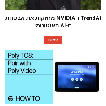
TrendAI ו-NVIDIA מחזקות את אבטחת
ה-AI האוטונומי
קרא עוד