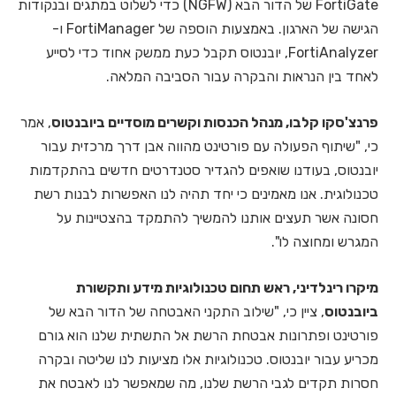
FortiGate של הדור הבא (NGFW) כדי לשלוט במתגים ובנקודות
הגישה של הארגון. באמצעות הוספה של FortiManager ו-
FortiAnalyzer, יובנטוס תקבל כעת ממשק אחוד כדי לסייע
לאחד בין הנראות והבקרה עבור הסביבה המלאה.
פרנצ'סקו קלבו, מנהל הכנסות וקשרים מוסדיים ביובנטוס
, אמר
כי, "שיתוף הפעולה עם פורטינט מהווה אבן דרך מרכזית עבור
יובנטוס, בעודנו שואפים להגדיר סטנדרטים חדשים בהתקדמות
טכנולוגית. אנו מאמינים כי יחד תהיה לנו האפשרות לבנות רשת
חסונה אשר תעצים אותנו להמשיך להתמקד בהצטיינות על
המגרש ומחוצה לו".
מיקרו רינלדיני, ראש תחום טכנולוגיות מידע ותקשורת
ביובנטוס
, ציין כי, "שילוב התקני האבטחה של הדור הבא של
פורטינט ופתרונות אבטחת הרשת אל התשתית שלנו הוא גורם
מכריע עבור יובנטוס. טכנולוגיות אלו מציעות לנו שליטה ובקרה
חסרות תקדים לגבי הרשת שלנו, מה שמאפשר לנו לאבטח את