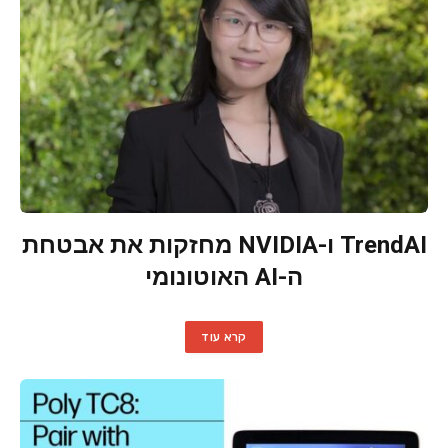
TrendAI ו-NVIDIA מחזקות את אבטחת
ה-AI האוטונומי
קרא עוד