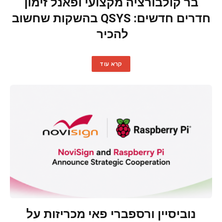
בר קולבורציה מקצועי ופאנל זימון
חדרים חדשים: QSYS בהשקות שחשוב
להכיר
קרא עוד
נוביסיין ורספברי פאי מכריזות על