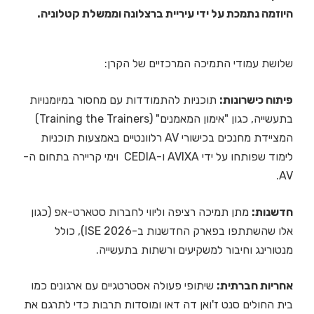
היוזמה נתמכת על ידי עיריית ברצלונה וממשלת קטלוניה.
שלושת עמודי התמיכה המרכזיים של הקרן:
פיתוח כישרונות:
תוכניות להתמודדות עם מחסור במיומנויות
בתעשייה, כגון "אימון המאמנים" (Training the Trainers)
המציידת מחנכים בכישורי AV רלוונטיים באמצעות תוכניות
לימוד שפותחו על ידי AVIXA ו-CEDIA וימי קריירה בתחום ה-
AV.
חדשנות:
מתן תמיכה רציפה וליווי לחברות סטארט-אפ (כגון
אלו שהשתתפו בפארק החדשנות ב-ISE 2026), כולל
מנטורינג וחיבור למשקיעים ורשתות בתעשייה.
אחריות חברתית:
שיתופי פעולה אסטרטגיים עם ארגונים כמו
בית החולים סנט ז'ואן דה דאו ומוסדות תרבות כדי לתרגם את