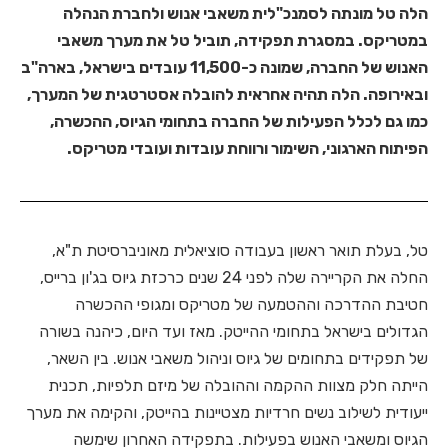
הלה טל מונתה לסמנכ"לית משאבי אנוש ולחברת הנהלה
במטריקס. במסגרת תפקידה, תוביל טל את מערך משאבי
האנוש של החברה, שמונה כ-11,500 עובדים בישראל, בארה"ב
ובאירופה. הלה תהיה אחראית להובלה אסטרטגית של המערך,
כמו גם לכלל הפעילות של החברה בתחומי הגיוס, ההכשרה,
הפיתוח הארגוני, השימור ורווחת עובדות ועובדי מטריקס.
טל, בעלת תואר ראשון בעבודה סוציאלית מאוניברסיטת ת"א,
החלה את הקריירה שלה לפני 24 שנים כרכזת גיוס בג'ון ברייס,
חטיבת ההדרכה וההטמעה של מטריקס ומגופי ההכשרה
הגדולים בישראל בתחומי ההייטק. מאז ועד היום, כיהנה בשורה
של תפקידים בתחומים של גיוס וניהול משאבי אנוש. בין השאר,
הייתה חלק מצוות ההקמה וההובלה של מיזם תלפיות, תכנית
ייעודית לשילוב נשים חרדיות מצטיינות בהייטק, והקימה את מערך
הגיוס ומשאבי האנוש בפעילות. בתפקידה האחרון שימשה