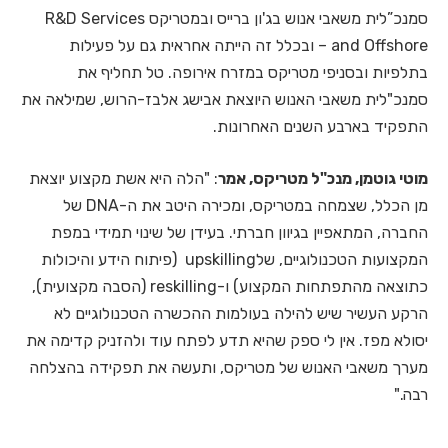
סמנכ”לית משאבי אנוש בג'ון ברייס ובמטריקס R&D Services
and Offshore – ובכלל זה הייתה אחראית גם על פעילות
בתלפיות ובסניפי מטריקס במזרח אירופה. טל תחליף את
סמנכ"לית משאבי האנוש היוצאת אבישג אלבז-הרוש, שמילאה את
התפקיד בארבע השנים האחרונות.
מוטי גוטמן, מנכ"ל מטריקס, אמר
: "הלה היא אשת מקצוע יוצאת
מן הכלל, שצמחה במטריקס, ומכירה היטב את ה-DNA של
החברה, המתאפיין בגיוון חברתי. בעידן של שינוי תמידי במפת
המקצועות הטכנולוגיים, שלupskilling (פיתוח הידע והיכולות
כתוצאה מהתפתחות המקצוע) ו-reskilling (הסבה מקצועית),
הרקע העשיר שיש להילה בעולמות ההכשרה הטכנולוגיים לא
יסולא מפז. אין לי ספק שהיא תדע לפתח עוד ולהזניק קדימה את
מערך משאבי האנוש של מטריקס, ותעשה את תפקידה בהצלחה
רבה."