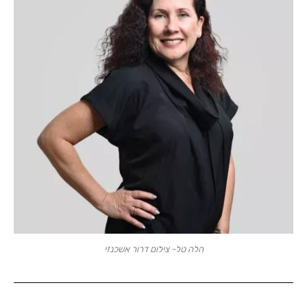
הלה טל- צילום דרור אשכנזי