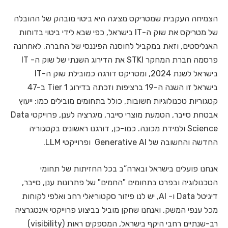
הצמיחה העקבית שמטריקס מציגה היא ביטוי מובהק של ההובלה
של מטריקס את שוק ה-IT בישראל, כפי שבא לידי ביטוי בדוחות
האנליסטים, וזאת במקביל לחוסנה הפיננסי של החברה. לאחרונה
פרסמה חברת המחקר STKI את הדירוג השנתי של שוק ה- IT
בישראל לשנת 2024, ומטריקס דורגה כמובילת שוק ה-IT
בישראל זו השנה ה-19 ברציפות וזכתה בדירוג Tier 1 ב-47
קטגוריות טכנולוגיות חשובות, כולל בתחומים מובילים כמו: ייעוץ
אבטחת סייבר, הטמעת מוצרי סייבר, מיגרציה לענן, פרוייקטי Data
Science ולמידת מכונה. כמו-כן, דורגנו ראשונים בקטגוריה
החדשה והחשובה של Generative AI ופרוייקטי LLM.
אנחנו פועלים בישראל ובארה”ב בכל החזיתות של תחומי
הטכנולוגיה ובפרט בתחומים "החמים" של פתרונות ענן, סייבר,
דיגיטל Data ו- AI, יש לנו פיזור סקטוריאלי רחב ואלפי לקוחות
מכל ענפי המשק, ואנחנו שחקן מוביל בביצוע פרוייקטי אינטגרציה
רב-שנתיים רחבי היקף בישראל, המספקים ראות (visibility)