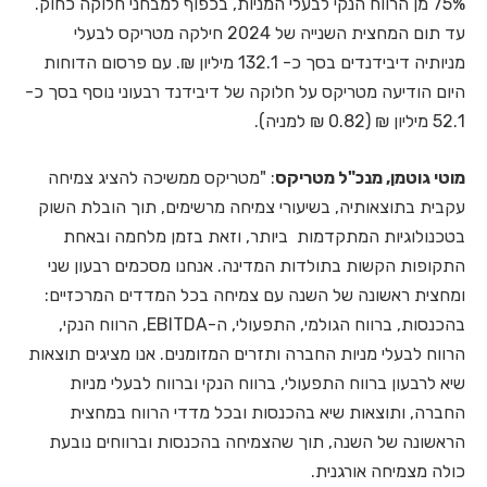
75% מן הרווח הנקי לבעלי המניות, בכפוף למבחני חלוקה כחוק.
עד תום המחצית השנייה של 2024 חילקה מטריקס לבעלי
מניותיה דיבידנדים בסך כ- 132.1 מיליון ₪. עם פרסום הדוחות
היום הודיעה מטריקס על חלוקה של דיבידנד רבעוני נוסף בסך כ-
52.1 מיליון ₪ (0.82 ₪ למניה).
מוטי גוטמן, מנכ"ל מטריקס
:
"מטריקס ממשיכה להציג צמיחה
עקבית בתוצאותיה, בשיעורי צמיחה מרשימים, תוך הובלת השוק
בטכנולוגיות המתקדמות ביותר, וזאת בזמן מלחמה ובאחת
התקופות הקשות בתולדות המדינה.
אנחנו מסכמים רבעון שני
ומחצית ראשונה של השנה עם צמיחה בכל המדדים המרכזיים:
בהכנסות, ברווח הגולמי, התפעולי, ה-EBITDA, הרווח הנקי,
הרווח לבעלי מניות החברה ותזרים המזומנים.
אנו מציגים תוצאות
שיא לרבעון
ברווח התפעולי, ברווח הנקי וברווח לבעלי מניות
החברה,
ותוצאות שיא בהכנסות ובכל מדדי הרווח במחצית
הראשונה של השנה, תוך שהצמיחה בהכנסות וברווחים נובעת
כולה
מצמיחה אורגנית.