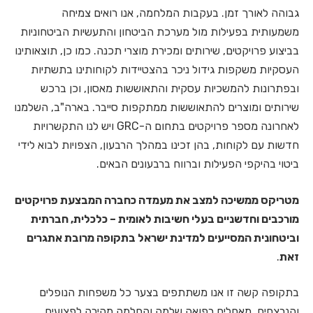
גבוהה לאורך זמן. בעקבות המלחמה, אנו רואים צמיחה
משמעותית בפעילות מול מערכת הביטחון והתעשיות הביטחוניות
בביצוע פרויקטים, שירותים ומכירת מוצרי תכנה. כמו כן, תוצאותינו
העסקיות משקפות גידול ניכר בהצטיידות לקוחותינו בתשתיות
ובפתרונות להמשכיות עסקית והתאוששות מאסון, וכן ברכש
שירותים ומוצרים להתאוששות ממתקפות סייבר. בארה"ב, השלמנו
לאחרונה מספר פרויקטים בתחום ה-GRC ויש לנו התקשרויות
חדשות עם לקוחות, בהן זכינו במהלך הרבעון, הצפויות לבוא לידי
ביטוי בהיקפי הפעילות וברווח ברבעונים הבאים.
מטריקס ממשיכה למצב את מעמדה כחברה המבצעת פרויקטים
מורכבים וחדשניים בעלי חשיבות לאומית – כלכלית, חברתית
וביטחונית המסייעים למדינת ישראל בתקופה מרובת אתגרים
זאת
.
בתקופה קשה זו אנו משתתפים בצער כל משפחות הנופלים
והנרצחים, מאחלים רפואה שלמה והחלמה מהירה לפצועים,