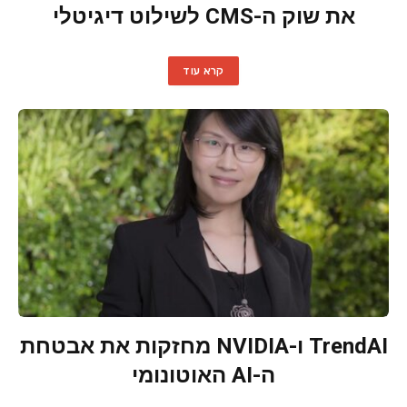
את שוק ה-CMS לשילוט דיגיטלי
קרא עוד
TrendAI ו-NVIDIA מחזקות את אבטחת
ה-AI האוטונומי