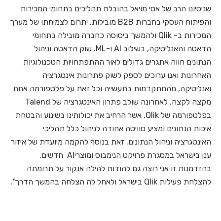
שניסיונו הרב של אסי מויאל בהובלת תהליכים בתחומי המכירות
והפיתוח העסקי בחברות B2B מובילות, יתרום לצמיחתו של מערך
המכירות ב- Qlik ולהמשך ביסוסה כחברה מובילה בתחומי
הדאטה והאנליטיקה, בשילוב AI ו-ML. שוק הדאטה וניהול
הנתונים חווה אתגרים גדולים לאור ההתפתחויות הטכנולוגיות
האחרונות ואנו ערוכים לספק לשוק פתרונות אינטגרציה
ואנליטיקה, מהמתקדמות בתעשייה וכל זאת על פלטפורמה אחת
מקצה לקצה. לאחרונה שולב פתרון האינטגרציה של Talend
בפלטפורמה של Qlik, אשר הרחיב את יכולותינו בשינוע והבטחת
איכות הנתונים ומציע סוויטה אחודה לניהול כלל תהליכי
האינטגרציה וניהול הנתונים. זאת בנוסף להקמה מיועדת של איזור
ענן בישראל במסגרת פרויקט הנימבוס ומוצריAI חדשים.
בהזדמנות זו אני רוצה גם להודות להילה אנקור על תרומתה
להצלחת פעילות Qlik בישראל ולאחל לה הצלחה בהמשך הדרך".