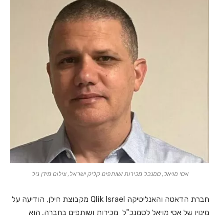
אסי מויאל, סמנכל מכירות ושותפים קליק ישראל, צילום מידן גיל
חברת הדאטה והאנליטיקה Qlik Israel מקבוצת חילן, הודיעה על
מינויו של אסי מויאל לסמנכ"ל מכירות ושותפים בחברה. הוא