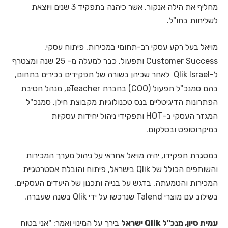
מחליף את הילה אנקור, אשר כיהנה בתפקיד 3 שנים ויוצאת
לשליחות בחו"ל.
מויאל בעל רקע עסקי רב-תחומי במכירות, פיתוח עסקי,
Customer Success ותפעול, כבר למעלה מ- 25 שנה ומצטרף
ל-Qlik Israel לאחר שכיהן בשורה של תפקידים בכירים בתחום,
בהם סמנכ"ל תפעול (
COO
) בחברת eTeacher, מנהל חטיבת
הפתרונות הדיגיטליים בנס טכנולוגיות מקבוצת חילן, סמנכ"ל
המגזר העסקי ב-
HOT
ותפקידי ניהול יחידות עסקיות
במיקרוסופט ובסלקום.
במסגרת תפקידו, יהיה מויאל אחראי על ניהול מערך המכירות
והשותפים הכולל של Qlik בישראל, פיתוח והובלת אסטרטגיית
המכירות והטמעתה, בדגש על בנייה ותכנון של היעדים העסקיים,
בשילוב עם מוצרי Talend שנרכשו על ידי Qlik בשנה שעברה.
עמית סיון, מנכ"ל Qlik ישראל
בירך על המינוי ואמר: "אני בטוח