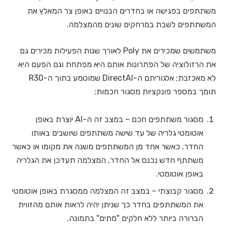
משתתפים בפגישה או בחדרים הבנויים באופן צר המאלץ את
המשתתפים לשבת במרחקים שונים מהמצלמה.
משתמשים שמכירים את Poly לאורך שנות הפעילות מכירים גם
את הרזולוציה של הפתרונות אותם היא מפתחת וגם הפעם היא
לא מאכזבת; אלגוריתם ה-DirectAI שמוטמע בתוך ה-R30
תומך במספר פונקציות מסגור חכמות:
מסגור משתתפים חכם – במצב זה ה-AI יוצרת באופן
אוטומטי גלריה של עד שישה משתתפים שיושבים באותו
החדר. כאשר אחד מן המשתתפים משנה את מקומו או כאשר
משתתף חדש נכנס אל החדר, המצלמה תעדכן את הגלריה
באופן אוטומטי.
מסגור קבוצתי – במצב זה המצלמה ממסגרת באופן אוטומטי
את המשתתפים בחדר כך שניתן יהיה לראות אותם מהזווית
הברורה ביותר ללא חלקים "מתים" בתמונה.