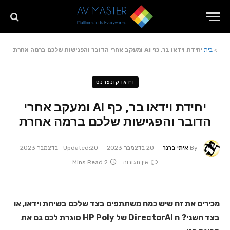
>
בית
יחידת וידאו בר, כף AI ומעקב אחרי הדובר והפגישות שלכם ברמה אחרת
וידאו קונפרנס
יחידת וידאו בר, כף AI ומעקב אחרי
הדובר והפגישות שלכם ברמה אחרת
By
איתי ברנר
20 בדצמבר 2023
20 בדצמבר 2023
Updated:
אין תגובות
2 Mins Read
מכירים את זה שיש כמה משתתפים בצד שלכם בשיחת וידאו, או
בצד השני? ה DirectorAI של HP Poly סוגרת לכם גם את