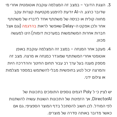
הצגת הדובר – במצב זה המצלמה עוקבת אוטומטית אחרי מי
שדובר כרגע. ה-AI יודעת להימנע מקטיעות קצרות עקב
מחווה קולית או כניסה של משתתף אחד לדבריו של משתתף
אחר ולכן אפקט ה-Delay שאפשר לראות
בהדגמה
(וגם אצל
חברות אחרות המשתמשות במערכות דומות) הינו למעשה
מכוון.
מעקב אחר המנחה – במצב זה המצלמה עוקבת באופן
אוטומטי אחרי המשתתף שמוגדר כמנחה או מרצה. מצב זה
מספק מענה בעל ערך רב עבור תחום החינוך וההדרכה היות
והמרצה יכול לנוע בחופשיות מבלי להשתמש במספר מצלמות
או צילום ידני.
יש לציין כי ל Poly דגמים נוספים התומכים בתכונות של
DirectorAI, אך הזמינות של התכונות השונות עשויה להשתנות
לפי המודל. לכן חשוב להסתכל בדף המוצר הספציפי, גם אם
כאשר מדובר באותה סדרה של מוצרים.