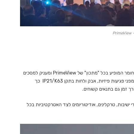
Pri
המסך הנגלל כולל את ציפוי ה GOB-Glue on Board, חומר המופיע בכל "מתכון" של PrimeView ומעניק למסכים
עמידות גבוהה; הציפוי מכסה את נורות הלד ומגן עליהן מפני פגיעות פיזיות, אבק ולחות בתקן IP21/K63 כך
 זמן גם בתנאים קשוחים.
בות, טרקלינים, אודיטוריומים לצד האטרקטיביות בכל