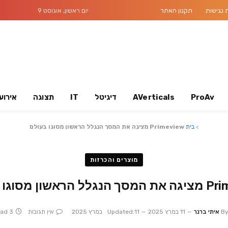
נגישות
תקנון האתר
יום ראשון, אוגוסט 9
ProAv
AVerticals
דיגיטל
IT
תצוגה
אירוע
>
בית
Primeview מציגה את המסך הנגלל הראשון מסוגו בעולם
מוצרים והכרזות
הראשון מסוגו בעולם
B
איתי ברנר
11 במרץ 2025
11 במרץ 2025
Updated:
אין תגובות
3 Mins Read