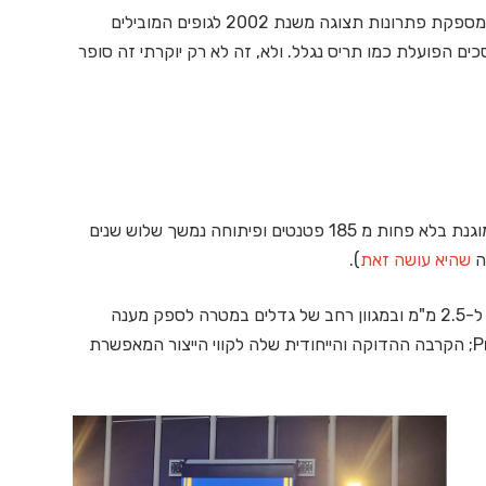
ההכרזה האחרונה של החברה הישראלית-בינלאומית, המספקת פתרונות תצוגה משנת 2002 לגופים המובילים
ים הפועלת כמו תריס נגלל. ולא, זה לא רק יוקרתי זה סופר
מוגנת בלא פחות מ 185 פטנטים ופיתוחה נמשך שלוש שנים
ה
שהיא עושה זאת
).
הסדרה החדשה מגיעה עם פיקסל פיצ' מ-0.7 מ"מ ועד ל-2.5 מ"מ ובמגוון רחב של גדלים במטרה לספק מענה
לאתגרי תצוגה מגוונים, וזה בדיוק הקסם של Primeview; הקרבה ההדוקה והייחודית שלה לקווי הייצור המאפשרת