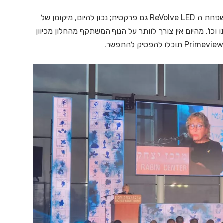
מעבר ליופי ולחדשנות, כדאי להעמיק ולהבין עד כמה משפחת ה ReVolve LED גם פרקטית; נכון להיום, מיקומן של
וכו'. מהיום אין צורך לוותר על הנוף המשתקף מהחלון מכיוון