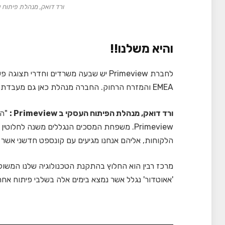
ורד דואק, מנהלת פיתוח עסקי PrimeView. ציל
והיא משלנו!!
לחברת Primeview יש שבעה משרדים וחדר
EMEA והמזרח הרחוק. החברה מנהלת כאן גם מעבדת פיתוח ומרכז לוגיסטי.
ורד דואק, מנהלת הפיתוח העסקי ב Primeview :
"ה
Primeview. משפחת המסכים הנגללים משנה לחל
הלקוחות, אליהם אנחנו מגיעים עם קונספט חדשני אש
מרכז רבין הוא החלוץ בהתקנת הטכנולוגיה שלנו המשול
'אאוטדור' נגלל אשר נמצא בימים אלה בשלבי פיתוח אחרו