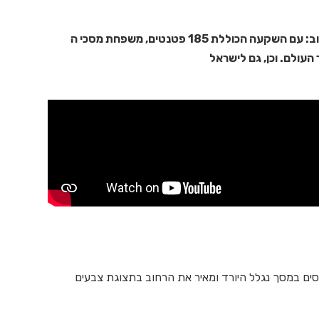
יצרנית המסכים הישראלית-בינלאומית עושה את זה שוב: עם השקעה הכוללת 185 פטנטים, משפחת מסכי ה
סים במסך נגלל היורד ומאיר את הרחוב בתצוגת צבעים