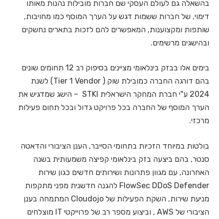
בהשאלה גם לעולם העסקי שם חברות מובילות נהנות מאותו
דימוי, של חברות ששמות דגש על הערך המוסף כמו מחויבות,
שותפות ומקצוענות, המאפשרים להם לזכות בתארים נחשקים
ובהישגים מרשימים.
בימים אלו בבזק בינלאומי מציינים בסיפוק רב 12 תחומים שונים
בהם דורגה החברה כמובילת שוק
( Tier 1 Vendor) לשנת
2024 ע"י חברת המחקר הישראלית STKI – הישג שמדגיש את
הערך המוסף של החברה בכל פרויקט גדול ובכל תחום פעילות
מרכזי.
בולטות במיוחד הזכיות בתחומי הסייבר, הענן הציבורי והדאטה
סנטר, בהם ביצעה בזק בינלאומי קפיצה משמעותית בשנה
האחרונה, עם מגוון פתרונות ושירותים חדשים כגון שירות
FlowSec DDoS Defender להגנה חדשנית מפני מתקפות
מניעת שירות, השקת הפעילות של Cloudojo המתמחה בענן
הציבורי של AWS , וביצוע מספר רב של פרוייקטי IT מוצלחים