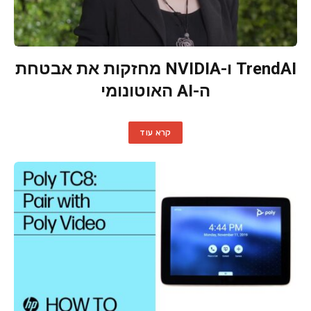
TrendAI ו-NVIDIA מחזקות את אבטחת
ה-AI האוטונומי
קרא עוד