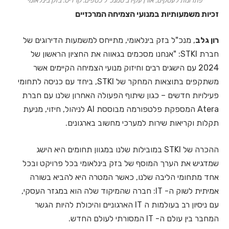
פתרונות לעסקים, אורן עקירב סמנכ"ל כספים. קרדיט: בזק בינלאומי
זכיות משמעותיות במנועי הצמיחה המרכזיים
רון גלב
, מנכ"ל בזק בינלאומי, מתייחס למשמעות הדירוגים של
חברת STKI: "אנחנו מסכמים בגאווה את החציון הראשון של
2024 עם הישגים רבים וחיזוק מנועי הצמיחה הקיימים אשר
משתקפים בתוצאות המחקר של STKI, ביחד עם כניסה לתחומי
פעילויות חדשים – כגון שיתוף הפעולה האחרון שלנו עם חברת
Atera המספקת פלטפורמה מבוססת AI לניהול, חיזוי, מניעת
תקלות וקריאות שירות למערכי מחשוב בארגונים.
ההכרה של STKI במובילות שלנו במגוון תחומים היא הישג
שמדגיש את הערך המוסף של בזק בינלאומי בכל פרויקט ובכל
אחד מתחומי הליבה שלנו, כאשר המטרה היא להביא בשורה
אמיתית לשוק ה- IT: חברה שהמיקוד שלה הוא במגזר העסקי,
עם ניסיון רב בעולמות ה IT הארגוניים והיכולת להיות הגשר
המחבר בין עולם ה- IT המסורתי לעולם החדש.