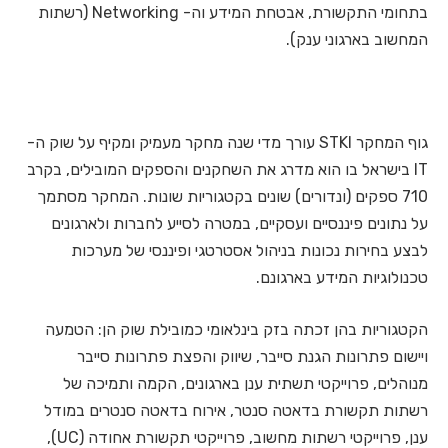
בתחומי התקשורת, אבטחת המידע וה- Networking (רשתות
המחשוב בארגוני ענק).
גוף המחקר STKI עורך מדי שנה מחקר מעמיק ומקיף על שוק ה-
IT בישראל בו הוא מדרג את השחקנים והספקים המובילים, בקרב
710 ספקים (ונדורים) שונים בקטגוריות שונות. המחקר מסתמך
על נתונים פיננסיים ועסקיים, במטרה לסייע לחברות ולארגונים
לבצע בחירות נכונות בניהול אסטרטגי ופיננסי של מערכות
טכנולוגיות המידע בארגונם.
הקטגוריות בהן זכתה בזק בינלאומי כמובילת שוק הן: הטמעה
ויישום פתרונות הגנת סייבר, שיווק והפצת פתרונות סייבר
מנוהלים, פרוייקטי תשתית ענן בארגונים, הקמה ותמיכה של
רשתות תקשורת בדאטה סנטר, אירוח בדאטה סנטרים במודל
ענן, פרוייקטי רשתות מחשוב, פרוייקטי תקשורת אחודה (UC),