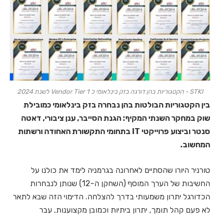
STKI - הקטגוריות בהן דורגה בזק בינלאומי כ Vendor Tier 1 לשנת 2024
בין הקטגוריות הבולטות בהן נבחרה בזק בינלאומי כמובילת
שוק במחקר השנתי המקיף: הגנת הסייבר, ענן ציבורי, דאטה
סנטר וביצוע פרוייקטי IT בתחומי התקשורת האחודה ורשתות
המחשוב.
טורניר היורו שהסתיים לאחרונה בגרמניה לימד את כולנו על
החשיבות של הערך המוסף (השחקן ה-12) שנותן לנבחרות
הכדורגל יתרון משמעותי בדרך להצלחה. הדימוי הזה שבא לתאר
לא פעם קהל תומך, יתרון ביתיות וכמובן מקצוענות, עבר