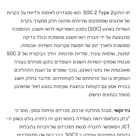
תו התקןSOC 2 Type 2 הוא סטנדרט לאימות ולדיווח על בקרות
של ארגונים שמספקים שירותים ומהווה חלק ממערך בקרת
השירות בארגון (SOC) במכון האמריקאי לרואי חשבון. ההסמכה
מתבצעת על ידי חברת רואי חשבון מוסמכת וכולל בדיקה
ממושכת ולאורך זמן של חמשת עקרונות השירות: אבטחה,
זמינות, שלמות עיבוד, סודיות ופרטיות. הליך הביקורת של SOC 2
מבטיח שספקי השירות השונים העומדים בתקן מנהלים בצורה
מאובטחת את נתוני הארגון, ובכך שומרים על הגנת התהליכים
העסקיים בו ועל פרטיותם של לקוחותיהם. מדובר בחלק חשוב
בבניית אמון עם לקוחות ובהצגת שקיפות בנוגע לאיך שהארגון
מטפל בנתונים רגישים.
ניר וקשי
, מנהל מחלקת יצרנים, מכרזים ופיתוח עסקי, מסר כי
"בזק בינלאומי רואה בעמידה בתנאי תקן זה כיתרון בולט בשוק ה-
ICT, המאפשר לחברה לגשת למכרזים של חברות גלובליות
גדולות המחייבות עמידה ב SOC2. כבר כיום אנו מתמודדים