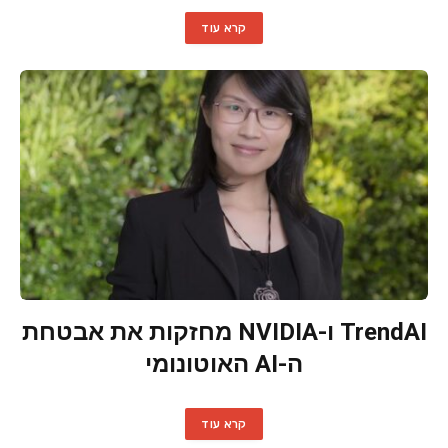
קרא עוד
TrendAI ו-NVIDIA מחזקות את אבטחת
ה-AI האוטונומי
קרא עוד