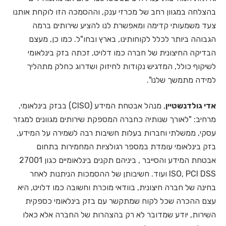
בהצלחה במגוון רחב של מכרזי ענק, וההסמכה הזו לוקחת אותנו
צעד משמעותי קדימה ומאפשרת לנו להציע שירותים ברמה
הגבוהה ביותר לכלל לקוחותינו, בארץ ובחו"ל. כמו כן, מעצם
הבדיקה החיצונית של חברה כמו דלויט, זכתה בזק בינלאומי
לשיקוף כולל, המדגיש נקודות לחיזוק ושדרוג כחלק מתהליך
למידה מתמשך שלנו".
אדי גולדנשטיין
, מנהל אבטחת המידע (CISO) בבזק בינלאומי,
מרחיב: "לאורך שנותיה כחברה המספקת שירותים מגוונים למגזר
עסקי, ממשלתי וחברות בעלות חשיבות רבה לשמירה על המידע,
בזק בינלאומי עומדת במספר רגולציות המחמירות בתחום
אבטחת המידע והסייבר , ביניהם תקנים בינלאומיים כגון 27001
ISO, PCI DSS ועוד. חשיבותן של ההסמכות הניתנות לאחר
בחינה של חברה חיצונית, בוודאי מוכרת וחשובה כמו דלויט, היא
עצם ההכרה שכל לקוח שמתקשר עם בזק בינלאומי כספקית
השירות, יודע שמדובר לא רק בהצהרות של החברה אלא כאלו