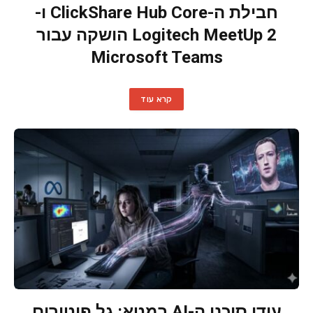
חבילת ה-ClickShare Hub Core ו-
Logitech MeetUp 2 הושקה עבור
Microsoft Teams
קרא עוד
עידן סוכני ה-AI במטא: גל פיטורים