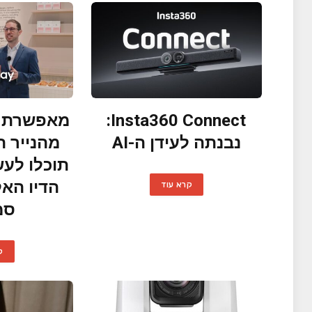
Insta360 Connect:
מאפשרת ל
נבנתה לעידן ה-AI
מהנייר ה
תוכלו לעש
הדיו האל
קרא עוד
סמ
ק