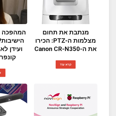
מנתבת את תחום
המהפכה ה
מצלמות ה-PTZ: הכירו
הישיבות?
את ה-Canon CR-N350
ועידן לא
קונפר
קרא עוד
ק