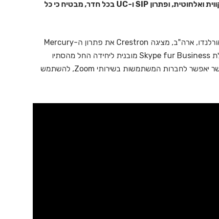
הכולל התממשקות לשרת הזימונים, אפשרות להצגה קווית ואלחוטית, ופתרון SIP ו-UC בכל חדר, מבטיח כי כל
במהלך תערוכת Infocomm אשר נערכת בימים אלו באורלנדו, ארה"ב, מציגה Crestron את פתרון ה-Mercury
שלה, כמו גם שתי הכרזות מעניינות בתחום: הוספת יכולת Skype fur Business מובנית ליחידה החל מהסתיו
הקרוב, ושיתוף פעולה מעניין ביותר עם חברת Zoom, אשר יאפשר לחברות המשתמשות בשירותי Zoom, להשתמש