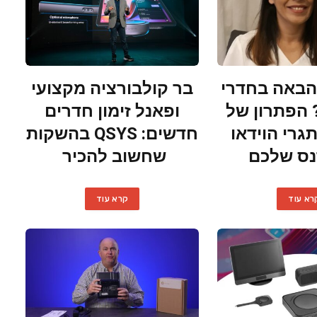
באה בחדרי
בר קולבורציה מקצועי
 הפתרון של
ופאנל זימון חדרים
תגרי הוידאו
חדשים: QSYS בהשקות
נס שלכם
שחשוב להכיר
רא עוד
קרא עוד