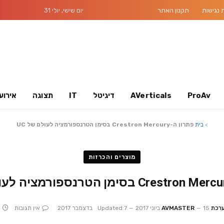
נגישות
תקנון האתר
יום שישי, יולי 31
ProAv
AVerticals
דיגיטל
IT
תצוגה
אירוע
>
בית
פתרון ה-Crestron Mercury בסימן הטרנספורמציה לעולם של UC
מוצרים והכרזות
ת AVMASTER
15 ביוני 2017
7 בדצמבר 2017
Updated:
אין תגובות