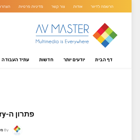
הרשמה לדיוור
אודות
צור קשר
מדיניות פרטיות
הצהרת 
דף הבית
יודעים יותר
חדשות
עתיד העבודה
פתרון ה-Crestron Mercury בסימן הטרנספורמציה לעולם של UC
By
מערכ