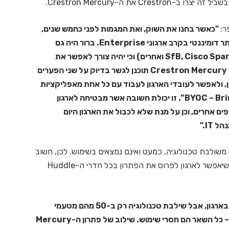
 את ה-Crestron Mercury.
"כאשר בחנו את השוק, ואת המגמות לפני כחמש שנים,
ברור היה שעולם ה-UC רק ילך ויתרחב, וייעשה יותר ויותר דומיננטי בקרב ארגוני Enterprise. ברור היה גם
שארגונים שונים יבחרו בפלטפורמות שונות (SfB, Cisco Spark, Zoom ואחרים) וכי יהיה צורך לאפשר את
המשך החוויה מעבר ל-Desktop גם בחדרי הישיבות. Crestron Mercury תוכנן לגשר בדיוק על שני הפערים
כל חדר ישיבות בארגון, ולאפשר לעובדי הארגון לעבוד עם כל אחת מאפליקציות
ה-UC הקיימות בתצורה של “BYOC – Bring Your Own Codec”. זו יכולת חשובה אשר מבטיחה לארגון
ם אחרים, וכן על מנת שלא לכבול את הארגון היום
IT."
שולבת טכנולוגיה, כמעט ואינם נמצאים בשימוש. לכן, חשוב
היה ל-Crestron לתמחר את ה-Mercury באופן כזה, שיאפשר לארגון לפרוס את הפתרון בכל חדרי ה-Huddle
"אם יש לך 100 חדרי ישיבות קטנים בארגון, אבל שילבת טכנולוגיה רק ב-50 מהם מטעמי
תקציב, אפקטיבית, יש לך רק 50 חדרי ישיבות בארגון – כל השאר הם חסרי שימוש. שילוב של פתרון ה-Mercury