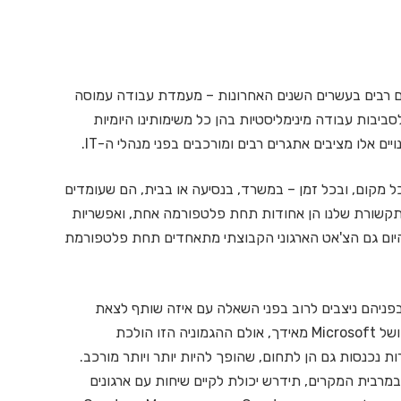
יים רבים בעשרים השנים האחרונות – מעמדת עבודה עמוסה
ביבות עבודה מינימליסטיות בהן כל משימותינו היומיות
 אלו מציבים אתגרים רבים ומורכבים בפני מנהלי ה-IT.
כל מקום, ובכל זמן – במשרד, בנסיעה או בבית, הם שעומדים
ולם של UC, בוא כל צורות התקשורת שלנו הן אחודות תחת פלטפורמה אחת, ואפשריות
קום, ובכל זמן. האימייל, הצ'אט הארגוני, ה-VC, והיום גם הצ'אט הארגוני הקבוצתי מתאחדים תחת פלטפורמת
בפניהם ניצבים לרוב בפני השאלה עם איזה שותף לצאת
לדרך. הפתרונות המובילים בעולם הם של Cisco מחד, ושל Microsoft מאידך, אולם ההגמוניה הזו הולכת
ת נכנסות גם הן לתחום, שהופך להיות יותר ויותר מורכב.
מרבית המקרים, תידרש יכולת לקיים שיחות עם ארגונים