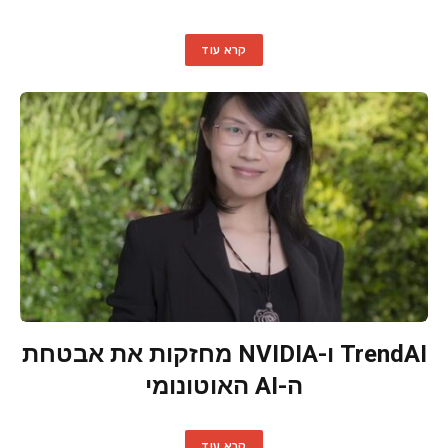
קרא עוד
TrendAI ו-NVIDIA מחזקות את אבטחת
ה-AI האוטונומי
קרא עוד