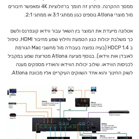
ממסך ההקרנה. פתרון זה תומך ברזולוציות 4K ומאפשר חיבורים
מול מוצרי Atlona נוספים כגון ממתגי 3:1 או ממתגי 2:1.
אטלונה מייעדת את המוצר בין השאר עבור ווידאו קונפרנס ולשם
כך משלבת יכולות כגון הטמעת וחילוץ שמע מחיבור HDMI, טיפול
ב HDCP 1.4 (בעיה נפוצה בעבודה מול מחשבי Mac הגורמת
לאובדן אות ווידאו). בנוסף מציעה Atlona מטריצת שמע במקביל
לכניסות הווידאו. שילוב יכולות הווידאו והאודיו מספקים מענה
לשוק החינוך והוא אחד השווקים העיקריים אליו מכוונת Atlona.