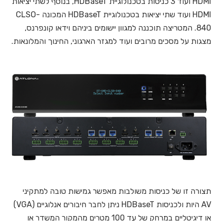
HDMI ועוד 3 כניסות בטכנולוגיית HDBaseT, בנוסף לשתי יציאות
HDMI ועוד שתי יציאות בטכנולוגיית HDBaseT המכונה CLSO-
840. המטריצה תוכננה למגוון יישומים ביניהם וידאו קונפרנס,
מצגות על מסכים מרובים ועוד למגזר הארגוני, החינוך והמלונאות.
תצורה זו של כניסות משולבות מאפשר גמישות טובה למתקיני
AV היות ולכניסות HDBaseT ניתן לחבר חיבורים אנלוגיים (VGA)
או דיגיטליים במרחק של עד 100 מטרים מהמקור המשדר או