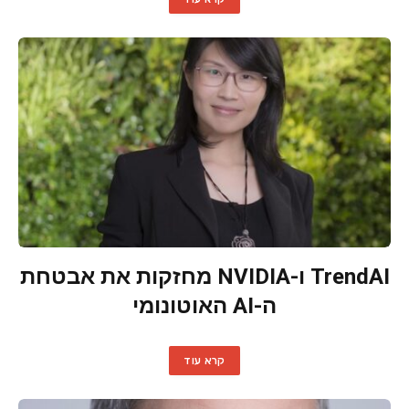
TrendAI ו-NVIDIA מחזקות את אבטחת
ה-AI האוטונומי
קרא עוד