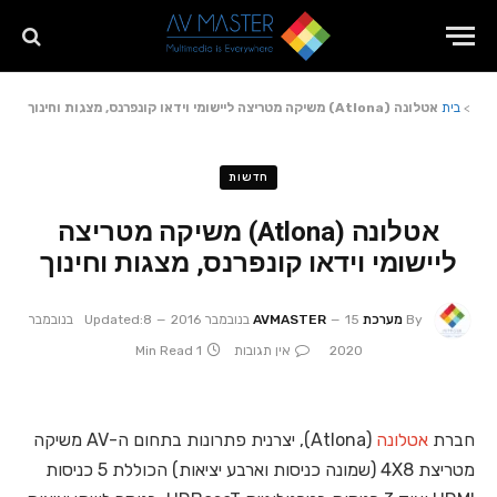
>
בית
אטלונה (Atlona) משיקה מטריצה ליישומי וידאו קונפרנס, מצגות וחינוך
חדשות
אטלונה (Atlona) משיקה מטריצה
ליישומי וידאו קונפרנס, מצגות וחינוך
By
מערכת AVMASTER
15 בנובמבר 2016
Updated:
8 בנובמבר
2020
אין תגובות
1 Min Read
חברת
אטלונה
(Atlona), יצרנית פתרונות בתחום ה-AV משיקה
מטריצת 4X8 (שמונה כניסות וארבע יציאות) הכוללת 5 כניסות