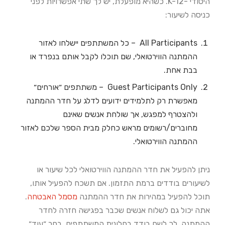
היסודי -K-12. כשהיא מופעלת, יש לך שתי אפשרויות לפני
כניסה לשיעור:
All Participants – כל המשתתפים יישלחו לאזור
ההמתנה הווירטואלי, שם תוכלו לקבל אותם בנפרד או
בבת אחת.
Guest Participants Only – משתתפים ״אורחים״
מאפשרת רק לתלמידים ידועים לדלג על חדר ההמתנה
ולהצטרף למפגש, אך שולחת אנשים שאינם
מחוברים/רשומים מראש כחלק מבית הספר שלכם לאזור
ההמתנה הווירטואלי.
ניתן להפעיל את חדר ההמתנה הווירטואלי לכל שיעור או
לשיעורים בודדים ברמת התזמון. אם תשכח להפעיל אותו,
תוכל להפעיל במהירות את חדר ההמתנה
מסמל האבטחה
.
אתה יכול גם לשלוח אנשים שכבר בפגישה חזרה לחדר
ההמתנה. לך לשם בודד בחלונית המשתתפים, בחר ״עוד״