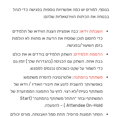
בנוסף, למורים יש כמה אפשרויות נוספות בפגישה כדי לנהל
בבטחה את הכיתות הווירטואליות שלהם:
השבתת וידאו
: כבה אופציית הצגת הווידאו של תלמידים
כדי לחסום תוכן שמסיח את הדעת או מחוות לא הולמות
בזמן השיעור/בפגישה.
הדממת תלמידים:
השתק תלמידים בודדים או את כולם
בבת אחת. השתק עם הכניסה (בהגדרות שלך) זמין גם
כדי לשמור על שקט כשכולם נכנסים למפגש.
משתתף בהמתנה
: אלטרנטיבה להסרת משתמש:
באפשרותך להשבית לרגע את חיבורי האודיו / וידאו של
משתתף בעייתי/לא רצוי. לחץ על התמונה הממוזערת של
המשתתף ובחר ״התחל משתתף בהמתנה״ (Start
Attendee On-Hold ) – להפעלה.
הסתר תמונות פרופיל: תחת סמל האבטחה, מורים יכולים