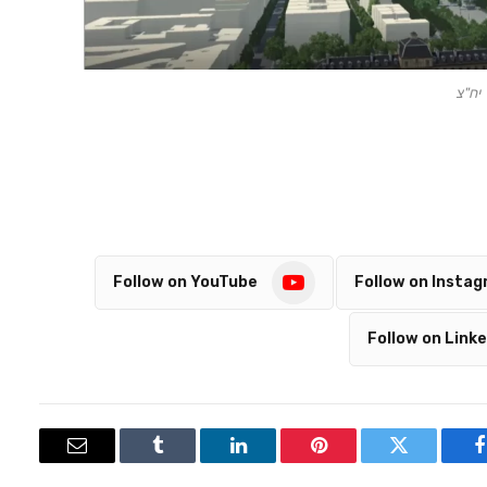
יח"צ
Follow on YouTube
Follow on Insta
Follow on Linke
Email
Tumblr
LinkedIn
Pinterest
Twitter
Facebook