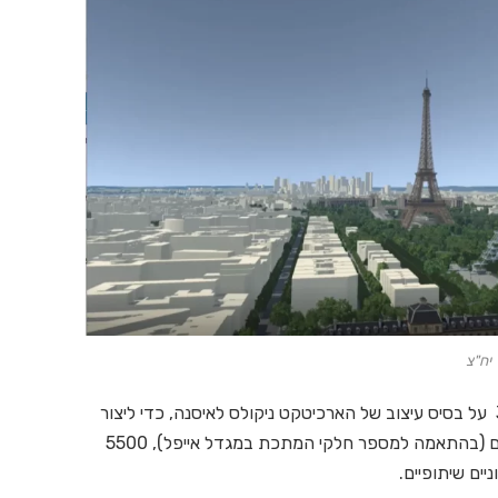
יח"צ
צוות הפרוייקט השתמש בפלטפורמת 3DEXERIENCE על בסיס עיצוב של הארכיטקט ניקולס לאיסנה, כדי ליצור
תאום וירטואלי של המגדל – גן אנכי ועליו 18,038 עצים (בהתאמה למספר חלקי המתכת במגדל אייפל), 5500