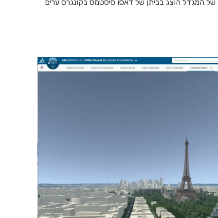
בונים את המחר", כולל רפליקה בגובה 2 מטר של המגדל הוצג בביתן של דאסו סיסטמס בקונגרס ערים