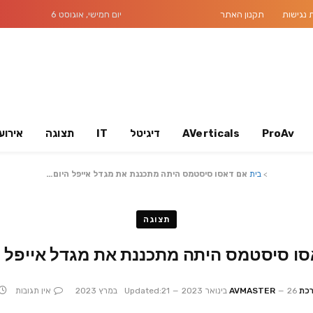
נגישות
תקנון האתר
יום חמישי, אוגוסט 6
ProAv
AVerticals
דיגיטל
IT
תצוגה
אירוע
>
בית
אם דאסו סיסטמס היתה מתכננת את מגדל אייפל היום…
תצוגה
ו סיסטמס היתה מתכננת את מגדל אייפל 
AVMASTER
26 בינואר 2023
21 במרץ 2023
Updated:
אין תגובות