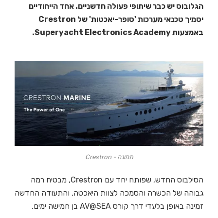
הגלובוס יש כבר שיתופי פעולה חדשניים. אחד הייחודיים
יסמיך טכנאי מערכות 'סופר-יאכטות' של Crestron
באמצעות Superyacht Electronics Academy.
תמונה - Crestron
הסילבוס החדש, שפותח יחד עם Crestron, מבטיח רמה
גבוהה של הכשרה והסמכה לצוות היאכטה, והתעודה החדשה
זמינה באופן בלעדי דרך קורס AV@SEA בן חמישה ימים.