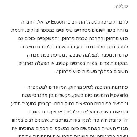
סוללה.
לדברי קובי כהן, מנהל התחום ב-Epson ישראל, החברה
מזהה מגוון יישומים מסחריים שימושיים במספר שווקים, דוגמת
סיוע מרחוק והדרכה טכנית מרחוק. ״המשקפיים יכולים גם
לספק תוכן תלת מימד והעובדה שהם כוללים גם מצלמה
קדמית, מעבר למצלמה שבבקר, מסייעת בעת עבודה
במקומות צרים, צפייה בפרטים קטנים, או הפעלה באזורים
חשוכים במהלך משימות סיוע מרחוק״.
פתרונות התוכנה לסיוע מרחוק, המיועדים למשקפי ה-
Moverio הזמינים כיום בשוק, מקשרים בין מהנדסי שטח
וטכנאים למומחים הנמצאים רחוק מהם. כך ניתן להעביר מידע
והוראות בצורה ויזואלית ומילולית באמצעות תקשורת
דו-כיוונית חיה כדי לתקן בעיות מורכבות. ארגונים רבים במגוון
מגזרי תעשייה משתמשים כיום במשקפיים חכמים שהוכיחו את
עצמם כמגבירים את היעילות התפעולית ומפחיתים את זמן