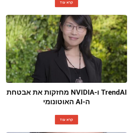
קרא עוד
TrendAI ו-NVIDIA מחזקות את אבטחת
ה-AI האוטונומי
קרא עוד