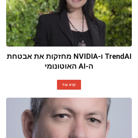
TrendAI ו-NVIDIA מחזקות את אבטחת
ה-AI האוטונומי
קרא עוד