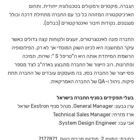
הגברה, מיקסרים ורמקולים בטכנולוגיה ייחודית. ותחום
הארכיטקטורה המזוהה כל כך עם החברה מתחילת דרכה וכולל
מנגנונים, נקודות חיבור ואינטרקטורים (כבלים).
החברה פונה לאינטגרטורים, יועצים ולקוחות קצה גדולים כאשר
עיקר המחשבה היא לכיוון השוק המוסדי אך לא רק. הפילוסופיה
הרשמית המייחדת אותה היא ה"טריפל S ": שירות, תמיכה
ופתרונות. רוב הייצור של החברה מתבצע בארה"ב לצד מספר
פסי ייצור של החברה בסין, בה מועסקים עובדים של החברה תחת
פיקוח, ניהול ו-QA של החברה האמריקאית.
בעלי תפקידים בסניף החברה בישראל
ערן גבעון: General Manager, מנהל סניף Exstron ישראל
ארז מזרחי: Technical Sales Manager
אבי עבו: System Design Engineer
כתובת: המעיין 2, מודיעין מכבים רעות, 7177871