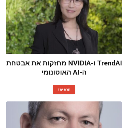
TrendAI ו-NVIDIA מחזקות את אבטחת
ה-AI האוטונומי
קרא עוד