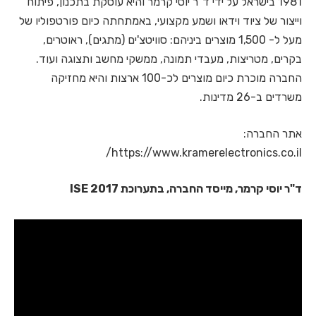
1981 בישראל על ידי ד"ר יוסי קרמר והיא עוסקת בתכנון, פיתוח
וייצור של ציוד וידאו ושמע מקצועי, באמתחתה כיום פורטפוליו של
מעל ל- 1,500 מוצרים ביניהם: סוויטצ'ים (מתגים), ראוטרים,
בקרים, מטריצות, מעבדי תמונה, ממשקי מחשב ותצוגה ועוד.
החברה מוכרת כיום מוצרים לכ-100 ארצות והיא מחזיקה
משרדים ב-26 מדינות.
אתר החברה:
https://www.kramerelectronics.co.il/
ד"ר יוסי קרמר, מייסד החברה, בתערוכת ISE 2017