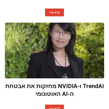
קרא עוד
TrendAI ו-NVIDIA מחזקות את אבטחת
ה-AI האוטונומי
קרא עוד