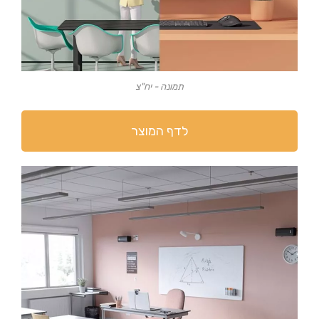
תמונה - יח"צ
לדף המוצר