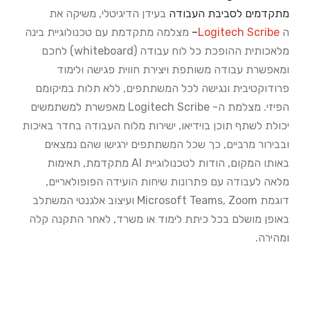
מתקדמים לסביבת העבודה
בעידן הדיגיטלי, משיקה את
ה
Logitech Scribe
–
מצלמה מתקדמת עם טכנולוגיית בינה
מלאכותית ההופכת
כל לוח עבודה (whiteboard) לחכם
ומאפשרת עבודה משותפת ויצירת חווית פגישה
ולימוד
פרודוקטיבית ונגישה לכל המשתתפים, ללא תלות במיקומם
הפיזי. מצלמת ה-
Logitech Scribe מאפשרת למשתמשים
יכולת לשתף תוכן בוידיאו, ישירות מלוח העבודה
בחדר באיכות
ובבירור מרביים, כך שכל המשתתפים ירגישו שהם נמצאים
באותו המקום,
הודות לטכנולוגיית AI מתקדמת, תאימות
מלאה לעבודה עם פתרונות שיחות הועידה
הפופולאריים,
דוגמת Microsoft Teams, Zoom ועיצוב אלגנטי המשתלב
באופן מושלם
בכל כיתת לימוד או משרד, לאחר התקנה קלה
ומהירה.