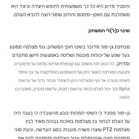
והסביר מדוע היא כל כך משמעותית לחופש היצירה וכיצד היא
משתלבת עם האקו-סיסטם והחזון שסוני רוצה להביא לעולם.
שינוי כ(ל)לי המשחק
מבחינת גן-מור מדובר בשינוי חוקי המשחק; גוף מצלמה ממונע
בעל שפע של יכולות מובנות ושליטה באמצעות חיישן מתקדם
ומדויק.
כל הטוב הזה משולב עם קונסולת שליטה מלאה על פרמטרים
ותנועת המצלמה כאשר ניתן אף להשתמש באפליקציה על גבי אייפד
לאותה מטרה. אל גוף המצלמה ניתן להצמיד מבחר גדול של עדשות
Alpha וכך יכול הצלם לבחור עדשות רחבות, עדשות תקריב, מאקרו וכן
הלאה.
גן-מור מסביר כי השינוי המהותי נובע מהעובדה כי בעבר היה
על הצלם לבחור בין מצלמות באיכות גבוהה מאוד לבין
מצלמות PTZ שיצרו פשרה מובנית בסוג העדשה, וכעת סוני
מספקת חוויה אופטימלית עבור הצלמים ומספקת להם את