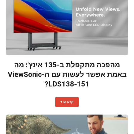
מהפכה מתקפלת ב-135 אינץ': מה
באמת אפשר לעשות עם ה-ViewSonic
LDS138-151?
קרא עוד