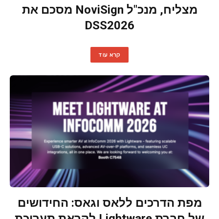
מצליח, מנכ"ל NoviSign מסכם את
DSS2026
קרא עוד
מפת הדרכים ללאס וגאס: החידושים
של חברת Lightware לקראת תערוכת