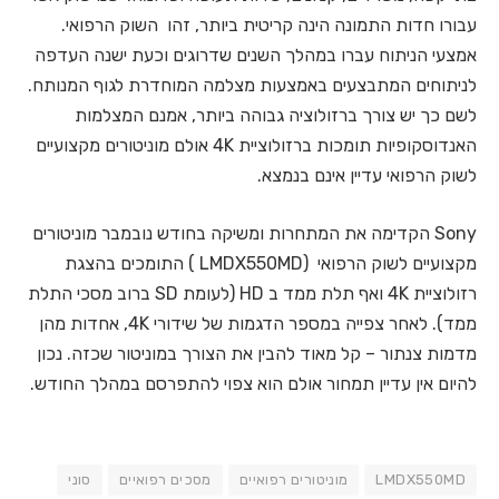
עבורו חדות התמונה הינה קריטית ביותר, זהו השוק הרפואי.
אמצעי הניתוח עברו במהלך השנים שדרוגים וכעת ישנה העדפה
לניתוחים המתבצעים באמצעות מצלמה המוחדרת לגוף המנותח.
לשם כך יש צורך ברזולוציה גבוהה ביותר, אמנם המצלמות
האנדוסקופיות תומכות ברזולוציית 4K אולם מוניטורים מקצועיים
לשוק הרפואי עדיין אינם בנמצא.
Sony הקדימה את המתחרות ומשיקה בחודש נובמבר מוניטורים
מקצועיים לשוק הרפואי (LMDX550MD ) התומכים בהצגת
רזולוציית 4K ואף תלת ממד ב HD (לעומת SD ברוב מסכי התלת
ממד). לאחר צפייה במספר הדגמות של שידורי 4K, אחדות מהן
מדמות צנתור – קל מאוד להבין את הצורך במוניטור שכזה. נכון
להיום אין עדיין תמחור אולם הוא צפוי להתפרסם במהלך החודש.
LMDX550MD
מוניטורים רפואיים
מסכים רפואיים
סוני