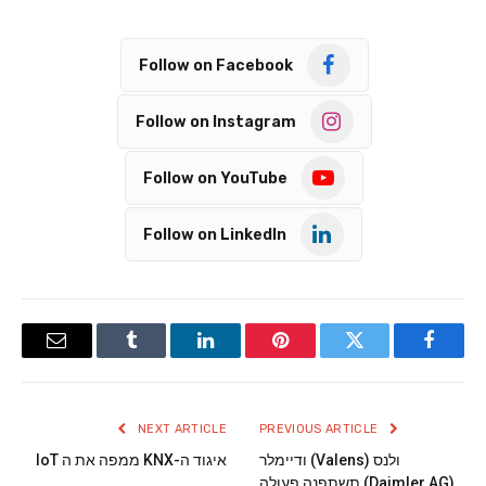
Follow on Facebook
Follow on Instagram
Follow on YouTube
Follow on LinkedIn
Email
Tumblr
LinkedIn
Pinterest
Twitter
Facebook
NEXT ARTICLE
PREVIOUS ARTICLE
ולנס (Valens) ודיימלר
איגוד ה-KNX ממפה את ה IoT
(Daimler AG) תשתפנה פעולה