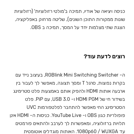
כניסה ויציאה של אודיו, תמיכה ב'מולטי רזולוציות' (רזולוציות
שונות ממקורות התוכן השונים), שליטה מרחוק באפליקציה,
הצגת שתי מצלמות יחד על המסך, תמיכה ב OBS.
רוצים לדעת עוד?
ה- RGBlink Mini Switching Switcher, בעיצוב נייד עם
בקרות נפוצות, סרגל T ומסך תצוגה, מאפשר לך לעבור בין
ארבעה אותות HDMI ולהפיק אותם באמצעות פלט סטרימינג
בשידור חי של HDMI PGM ו- USB 3.0, עם PiP. פלט
הסטרימינג החי מאפשר להתחבר לפלטפורמות UVC
פופולריות כגון OBS ו- YouTube Live. כניסות ה- HDMI אינן
תלויות ברזולוציה, ומאפשרות לך לערבב ולהתאים פורמטים
עד 1080p60 / WUXGA. האותות מוגדלים אוטומטית