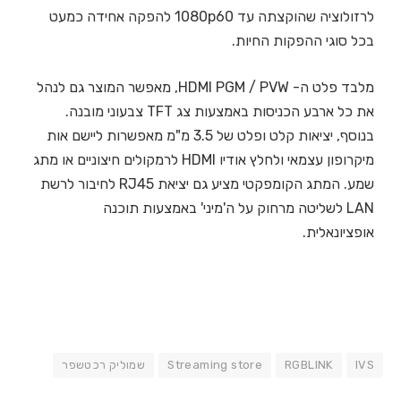
לרזולוציה שהוקצתה עד 1080p60 להפקה אחידה כמעט
בכל סוגי ההפקות החיות.
מלבד פלט ה- HDMI PGM / PVW, מאפשר המוצר גם לנהל
את כל ארבע הכניסות באמצעות צג TFT צבעוני מובנה.
בנוסף, יציאות קלט ופלט של 3.5 מ"מ מאפשרות ליישם אות
מיקרופון עצמאי ולחלץ אודיו HDMI לרמקולים חיצוניים או מתג
שמע. המתג הקומפקטי מציע גם יציאת RJ45 לחיבור לרשת
LAN לשליטה מרחוק על ה'מיני' באמצעות תוכנה
אופציונאלית.
IVS
RGBLINK
Streaming store
שמוליק רכטשפר