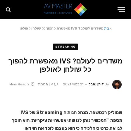
>
בית
משדרים לעולם? IVS מאפשרת להפוך כל שולחן לאולפן
STREAMING
משדרים לעולם? IVS מאפשרת להפוך
כל שולחן לאולפן
By
דותן שובל
21 במאי 2021
אין תגובות
2 Mins Read
שמוליק רכטשפר, מנהל חנות ה Streaming של IVS
מספר: "המכשיר נותן לנו שתי אפשרויות עיקריות; הוא חוסך
לנו את כרטיס הלכידה כי הוא בעצמו לוכד את הוידאו