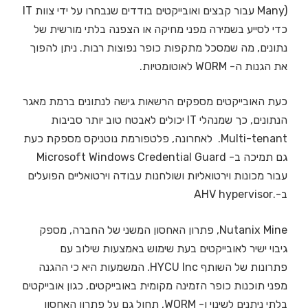
Many) עבור קבצים ואובייקטים בודדים שנבחרו על ידי צוות IT
כדי לסייע בשמירה מפני מחיקה או הצפנה בלתי מורשית של
נתונים, מה שמסכל מתקפות כופר נפוצות רבות. ניתן להפוך
את הגנות ה- WORM לאוטומטיות.
כעת האובייקטים מספקים הרשאות גישה לנתונים ברמת מאגר
הנתונים, כך שמנהלי IT יכולים לאבטח טוב יותר סביבות
Multi-tenant. לאחרונה, פלטפורמת נוטניקס מספקת כעת
גם תמיכה ב- Microsoft Windows Credential Guard
עבור מכונות וירטואליות ושולחנות עבודה וירטואליים הפועלים
ב-.AHV hypervisor
Nutanix Mine, פתרון האחסון המשני של החברה, מספק
גיבוי ישיר לאובייקטים בעת שימוש באמצעות שילוב עם
פתרונות של השותף HYCU Inc. המשמעות היא כי ההגנה
מפני תוכנות כופר הזמינה מקומית באובייקטים, כגון אובייקטים
בלתי ניתנים לשינוי ו- WORM, תחול גם על פתרון האחסון