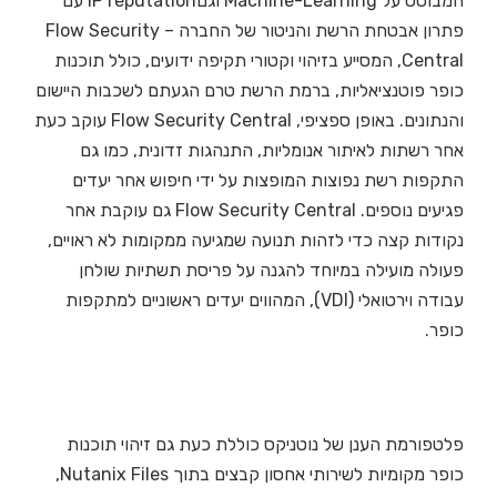
המבוסס על Machine-Learning וגםIP reputation עם
פתרון אבטחת הרשת והניטור של החברה – Flow Security
Central, המסייע בזיהוי וקטורי תקיפה ידועים, כולל תוכנות
כופר פוטנציאליות, ברמת הרשת טרם הגעתם לשכבות היישום
והנתונים. באופן ספציפי, Flow Security Central עוקב כעת
אחר רשתות לאיתור אנומליות, התנהגות זדונית, כמו גם
התקפות רשת נפוצות המופצות על ידי חיפוש אחר יעדים
פגיעים נוספים. Flow Security Central גם עוקבת אחר
נקודות קצה כדי לזהות תנועה שמגיעה ממקומות לא ראויים,
פעולה מועילה במיוחד להגנה על פריסת תשתיות שולחן
עבודה וירטואלי (VDI), המהווים יעדים ראשוניים למתקפות
כופר.
פלטפורמת הענן של נוטניקס כוללת כעת גם זיהוי תוכנות
כופר מקומיות לשירותי אחסון קבצים בתוך Nutanix Files,