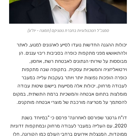
סמנכ"ל הטכנולוגיות בחברת נוטניקס (תמונה - יח"צ)
יכולות ההגנה החדשות נועדו לסייע לארגונים למנוע, לאתר
ולהתאושש מפני מתקפות כופרה בסביבות ריבוי עננים. הן
מבוססות על שירותי הנתונים לאבטחת רשת, אחסון,
וירטואליזציה והמשכיות עסקית. בתקופה שבה מתקפות
כופרה הופכות נפוצות יותר ויותר בעקבות עלייה במעבר
לעבודה מרחוק, יכולות אלה מסייעות ביישום שיטות עבודה
מומלצות בתחום אבטחה והמשכיות ברמת התשתית, במקום
להסתמך על מטריצה מורכבת של מוצרי אבטחה מותקנים.
דו"ח גרטנר שפורסם לאחרונה¹ פרסם כי "במיוחד בשנת
2020, עם העלייה במעבר לעבודה מרחוק ובמתקפות זדוניות
ממוקדות, המנצלות אירועים ברחבי העולם כמו הקורונה, חלו