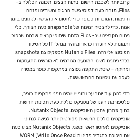
קרוב יותר לשכבת היישום. ניתוח קבצים, תכונה הכלולה ב-
Files, מזהה כעת דפוסי גישה חריגים וחשודים ומזהה
חתימות, המוכרות ככופר כדי לחסום את הגישה לנתונים בזמן
אמת. כדי להבטיח זמינות של snapshots בעת הצורך, כלי
ניתוח הקבצים שב- Files מזהה שיתופי קבצים שבהם שכפול
ותמונות לא הוגדרו כראוי ומזהיר מנהלי IT על הסיכון
הפוטנציאלי הזה. Nutanix Files מספקים גם snapshots
בלתי ניתנים לשינוי המונעים מגורמים לא מורשים התעסקות
ומחיקה – שיטת התקפה נפוצה במתקפות כופר במטרה
לעכב את ניסיונות ההתאוששות.
כדי להגן עוד יותר על נתוני יישומים מפני מתקפות כופר,
פלטפורמת הענן של נוטניקס כוללת כעת תכונות חדשות
בתוך פתרון אחסון האובייקטים, Nutanix Objects.
אובייקטים כוללים הרשאות מפורטות יותר לגישה לנתוני
אובייקטים לאחסון ראשי ומשני. Nutanix Objects מציע כעת
את היכולת להגדיר מדיניות WORM (Write Once Read