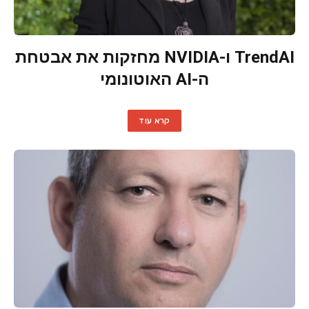
TrendAI ו-NVIDIA מחזקות את אבטחת
ה-AI האוטונומי
קרא עוד