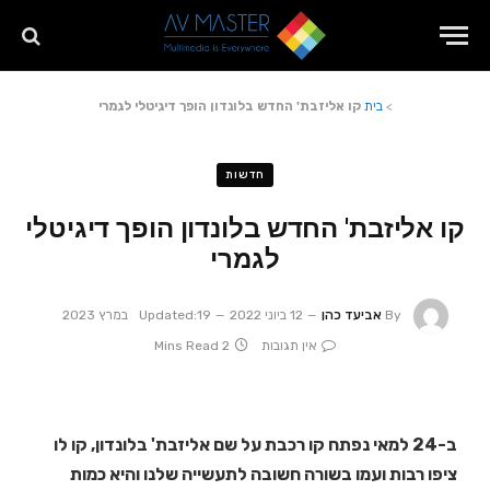
>
בית
קו אליזבת' החדש בלונדון הופך דיגיטלי לגמרי
חדשות
קו אליזבת' החדש בלונדון הופך דיגיטלי
לגמרי
By
אביעד כהן
12 ביוני 2022
19 במרץ 2023
Updated:
אין תגובות
2 Mins Read
ב-24 למאי נפתח קו רכבת על שם אליזבת' בלונדון, קו לו
ציפו רבות ועמו בשורה חשובה לתעשייה שלנו והיא כמות