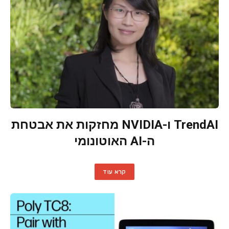
TrendAI ו-NVIDIA מחזקות את אבטחת
ה-AI האוטונומי
קרא עוד