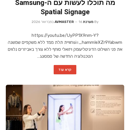
מה תוכלו לעשות עם ה-Samsung
Spatial Signage
By
מערכת AVMASTER
16 בפברואר 2026
https://youtu.be/UyPP1X9nm-Y?
si=_hammIeXZr9Yabwmחוויית תלת ממד ללא משקפיים שמשנה
את פני השילוט הדיגיטליעומק ויזואלי סוחף ללא צורך באביזרים נלווים
הטכנולוגיה החדשה של סמסונג…
קרא עוד