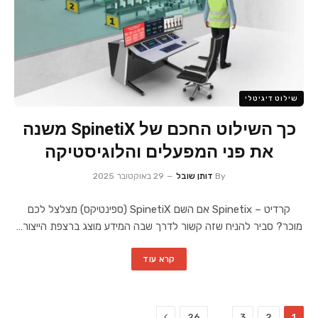
שילוט דיגיטלי
כך השילוט החכם של SpinetiX משנה
את פני המפעלים והלוגיסטיקה
By
דותן שובל
29 באוקטובר 2025
קרדיט – Spinetix אם השם SpinetiX (ספינטיקס) מצלצל לכם
מוכר? סביר להניח שזה קשור לדרך שבה המידע מוצג ברצפת הייצור…
קרא עוד
Next
…
26
3
2
1