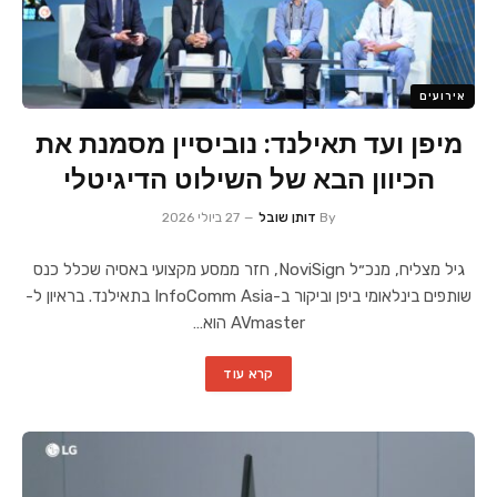
אירועים
מיפן ועד תאילנד: נוביסיין מסמנת את
הכיוון הבא של השילוט הדיגיטלי
By
דותן שובל
27 ביולי 2026
גיל מצליח, מנכ״ל NoviSign, חזר ממסע מקצועי באסיה שכלל כנס
שותפים בינלאומי ביפן וביקור ב-InfoComm Asia בתאילנד. בראיון ל-
AVmaster הוא…
קרא עוד