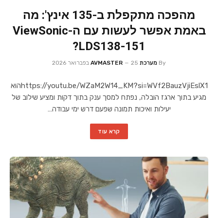
מהפכה מתקפלת ב-135 אינץ': מה
באמת אפשר לעשות עם ה-ViewSonic
LDS138-151?
By
מערכת AVMASTER
25 בפברואר 2026
https://youtu.be/WZaM2W14_KM?si=WVf2BauzVjiEslX1הוא
מגיע בתוך ארגז הובלה, נפתח למסך ענק בתוך דקות ומציע שילוב של
יעילות ואיכות תמונה שפעם דרש ימי עבודה…
קרא עוד