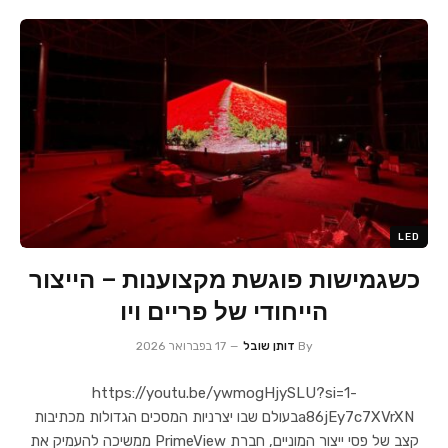
LED
כשגמישות פוגשת מקצוענות – הייצור
הייחודי של פריים ויו
By
דותן שובל
17 בפברואר 2026
https://youtu.be/ywmogHjySLU?si=1-
a86jEy7c7XVrXNבעולם שבו יצרניות המסכים הגדולות מכתיבות
קצב של פסי ייצור המוניים, חברת PrimeView ממשיכה להעמיק את