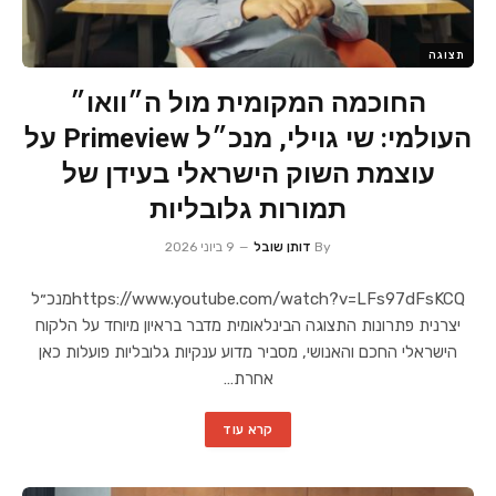
תצוגה
החוכמה המקומית מול ה״וואו״
העולמי: שי גוילי, מנכ״ל Primeview על
עוצמת השוק הישראלי בעידן של
תמורות גלובליות
By
דותן שובל
9 ביוני 2026
https://www.youtube.com/watch?v=LFs97dFsKCQמנכ״ל
יצרנית פתרונות התצוגה הבינלאומית מדבר בראיון מיוחד על הלקוח
הישראלי החכם והאנושי, מסביר מדוע ענקיות גלובליות פועלות כאן
אחרת…
קרא עוד