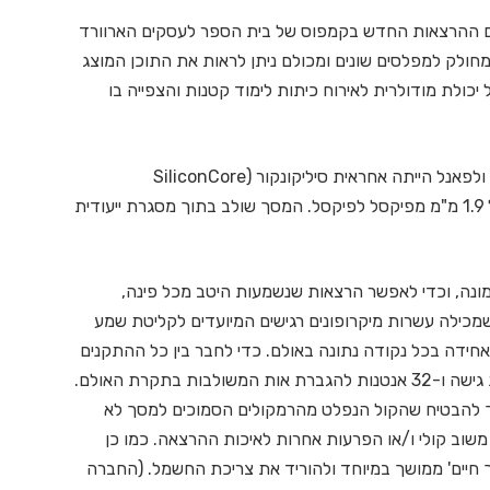
עטר את בימת אולם ההרצאות החדש בקמפוס של בית הספר לעסקים הארוורד
חולק למפלסים שונים ומכולם ניתן לראות את התוכן המוצג
כולת מודולרית לאירוח כיתות לימוד קטנות והצפייה בו
בסך הכל מציע המסך 116 מטר מרובע של שטח עבודה ולפאנל הייתה אחראית סיליקונקור (SiliconCore
Technology) שהשתמשה בתצוגת LED עם מרחק של 1.9 מ"מ מפיקסל לפיקסל. המסך שולב בתוך מסגרת ייעודית
נה, וכדי לאפשר הרצאות שנשמעות היטב מכל פינה,
מערכת אודיו שמכילה עשרות מיקרופונים רגישים המיועדים לקליטת שמע
שמע ברמה אחידה בכל נקודה נתונה באולם. כדי לחבר בין כל ההתקנים
הללו פועלת רשת אתרנט' אלחוטית המכילה 80 נקודות גישה ו-32 אנטנות להגברת אות המשולבות בתקרת האולם.
ך להבטיח שהקול הנפלט מהרמקולים הסמוכים למסך לא
ל משוב קולי ו/או הפרעות אחרות לאיכות ההרצאה. כמו כן
חיים' ממושך במיוחד ולהוריד את צריכת החשמל. (החברה