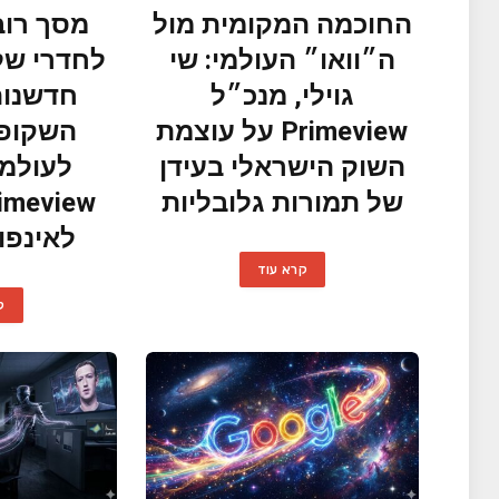
החוכמה המקומית מול
מסך רוב
ה״וואו״ העולמי: שי
לחדרי של
גוילי, מנכ״ל
חדשנות
Primeview על עוצמת
השקופי
השוק הישראלי בעידן
לעולמו
של תמורות גלובליות
לאינפוקום
קרא עוד
ק