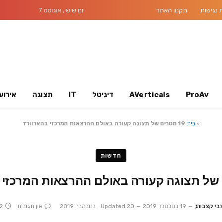
נגישות
תקנון האתר
יום שישי, אוגוסט 7
ProAv
AVerticals
דיגיטל
IT
תצוגה
אירוע
>
בית
19 מטרים של תצוגה קעורה באולם ההרצאות המרכזי בהארוורד
חדשות
בי קצבורג
19 בנובמבר 2019
20 בנובמבר 2019
Updated:
אין תגובות
Mins Read