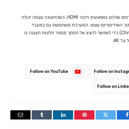
המרצים יכולים לחבר לתצוגה בקלות את ההתקנים הפרטים שלהם באמצעות חיבור HDMI, כשהתצוגה עצמה יכולה
מות המופעלות בתוך האודיטוריום עצמו. המערכת משתמשת גם במעבד
הרצאת חלונות תצוגה Spyder X80 של קריסטיי (Christie) כדי לאפשר להציג אל המסך מספר חלונות תצוגה בו
ד 4K.
Follow on YouTube
Follow on Insta
Follow on Linke
Email
Tumblr
LinkedIn
Pinterest
Twitter
Facebook